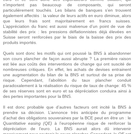
n’importent pas beaucoup de composants, qui seront
particulièrement touchés. Les bilans de banques s’en trouvent
également affectés : la valeur de leurs actifs en euro diminue, alors
que leurs frais sont majoritairement en francs suisses.
L’appréciation du franc est aussi malvenue d’un point de vue de
stabilité des prix : les pressions déflationnistes déjà élevées en
Suisse seront renforcées par le biais de la baisse des prix des
produits importés.
Quels sont donc les motifs qui ont poussé la BNS à abandonner
son cours plancher de façon aussi abrupte ? La première raison
est liée aux coûts des interventions de change qui ont suscité de
nombreuses critiques. En effet, les achats de devises entrainent
une augmentation du bilan de la BNS et surtout de sa prise de
risque. Cependant, l’abolition du taux plancher conduit
paradoxalement à la réalisation du risque de taux de change: 45 %
de ses réserves sont en euro et sa dépréciation conduira ainsi à
des pertes importantes pour la BNS.
Il est donc probable que d’autres facteurs ont incité la BNS à
prendre sa décision. L’annonce très anticipée du programme
d’achat des obligations souveraines par la BCE peut en être un : le
Quantitative easing (QE)
à l’européenne risque de renforcer la
dépréciation de l’euro. La BNS aurait alors dû intervenir