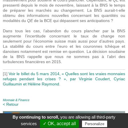
massivement pour soutenir le cours plancher. Cependant, le
QE
est
pressenti depuis le mois de novembre, laissant à la BNS le temps
de préparer les marchés au changement. La BNS aurait-t-elle
obtenu des informations nouvelles concernant les quantités ou
modalités du
QE
de la BCE qui dépassent ses anticipations ?
Dans tous les cas, l’abandon du cours plancher par la BNS
augmente l’incertitude concernant le taux de change non
seulement pour l’économie suisse mais aussi pour d’autres pays.
La stabilité du cours entre l’euro et les couronnes tchèque et
danoises notamment est remise en question. La décision soudaine
de la BNS rappelle que nous ne sommes pas à l’abri des
turbulences financières en 2015.
[1]
Voir le billet du 5 mars 2014, « Quelles sont les vraies monnaies
refuges pendant les crises ? », par Virginie Coudert, Cyriac
Guillaumin et Hélène Raymond.
Monnaie & Finance
< Retour
By continuing to scroll,
you are allowing all third-party
À Propos
|
Contact
|
Mentions légales
|
services
✓ OK, accept all
Personalize
Le blog du CEPII, ISSN: 2270-2571