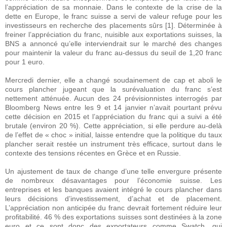
l’appréciation de sa monnaie. Dans le contexte de la crise de la
dette en Europe, le franc suisse a servi de valeur refuge pour les
investisseurs en recherche des placements sûrs [1]. Déterminée à
freiner l’appréciation du franc, nuisible aux exportations suisses, la
BNS a annoncé qu’elle interviendrait sur le marché des changes
pour maintenir la valeur du franc au-dessus du seuil de 1,20 franc
pour 1 euro.
Mercredi dernier, elle a changé soudainement de cap et aboli le
cours plancher jugeant que la surévaluation du franc s’est
nettement atténuée. Aucun des 24 prévisionnistes interrogés par
Bloomberg News entre les 9 et 14 janvier n’avait pourtant prévu
cette décision en 2015 et l’appréciation du franc qui a suivi a été
brutale (environ 20 %). Cette appréciation, si elle perdure au-delà
de l’effet de « choc » initial, laisse entendre que la politique du taux
plancher serait restée un instrument très efficace, surtout dans le
contexte des tensions récentes en Grèce et en Russie.
Un ajustement de taux de change d’une telle envergure présente
de nombreux désavantages pour l’économie suisse. Les
entreprises et les banques avaient intégré le cours plancher dans
leurs décisions d’investissement, d’achat et de placement.
L’appréciation non anticipée du franc devrait fortement réduire leur
profitabilité. 46 % des exportations suisses sont destinées à la zone
euro et ce sont donc des exportateurs comme Swatch, qui