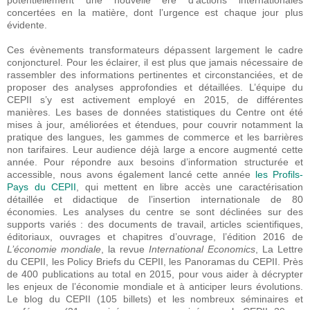
potentiellement une nouvelle ère d’actions internationales
concertées en la matière, dont l’urgence est chaque jour plus
évidente.
Ces évènements transformateurs dépassent largement le cadre
conjoncturel. Pour les éclairer, il est plus que jamais nécessaire de
rassembler des informations pertinentes et circonstanciées, et de
proposer des analyses approfondies et détaillées. L’équipe du
CEPII s’y est activement employé en 2015, de différentes
manières. Les bases de données statistiques du Centre ont été
mises à jour, améliorées et étendues, pour couvrir notamment la
pratique des langues, les gammes de commerce et les barrières
non tarifaires. Leur audience déjà large a encore augmenté cette
année. Pour répondre aux besoins d’information structurée et
accessible, nous avons également lancé cette année
les Profils-
Pays du CEPII
, qui mettent en libre accès une caractérisation
détaillée et didactique de l’insertion internationale de 80
économies. Les analyses du centre se sont déclinées sur des
supports variés : des documents de travail, articles scientifiques,
éditoriaux, ouvrages et chapitres d’ouvrage, l’édition 2016 de
L’économie mondiale
, la revue
International Economics
, La Lettre
du CEPII, les Policy Briefs du CEPII, les Panoramas du CEPII. Près
de 400 publications au total en 2015, pour vous aider à décrypter
les enjeux de l’économie mondiale et à anticiper leurs évolutions.
Le blog du CEPII (105 billets) et les nombreux séminaires et