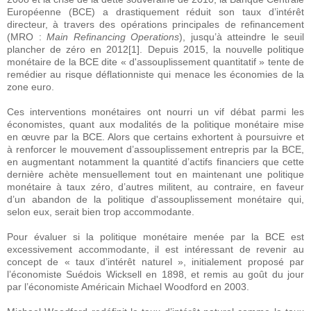
Européenne (BCE) a drastiquement réduit son taux d’intérêt
directeur, à travers des opérations principales de refinancement
(MRO :
Main Refinancing Operations
), jusqu’à atteindre le seuil
plancher de zéro en 2012[1]. Depuis 2015, la nouvelle politique
monétaire de la BCE dite « d'assouplissement quantitatif » tente de
remédier au risque déflationniste qui menace les économies de la
zone euro.
Ces interventions monétaires ont nourri un vif débat parmi les
économistes, quant aux modalités de la politique monétaire mise
en œuvre par la BCE. Alors que certains exhortent à poursuivre et
à renforcer le mouvement d’assouplissement entrepris par la BCE,
en augmentant notamment la quantité d’actifs financiers que cette
dernière achète mensuellement tout en maintenant une politique
monétaire à taux zéro, d’autres militent, au contraire, en faveur
d’un abandon de la politique d'assouplissement monétaire qui,
selon eux, serait bien trop accommodante.
Pour évaluer si la politique monétaire menée par la BCE est
excessivement accommodante, il est intéressant de revenir au
concept de « taux d’intérêt naturel », initialement proposé par
l’économiste Suédois Wicksell en 1898, et remis au goût du jour
par l’économiste Américain Michael Woodford en 2003.