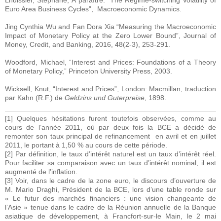
Lhuissier, Stéphane, À paraître. “The Regime-switching Volatility of
Euro Area Business Cycles”, Macroeconomic Dynamics.
Jing Cynthia Wu and Fan Dora Xia “Measuring the Macroeconomic
Impact of Monetary Policy at the Zero Lower Bound”, Journal of
Money, Credit, and Banking, 2016, 48(2-3), 253-291.
Woodford, Michael, “Interest and Prices: Foundations of a Theory
of Monetary Policy,” Princeton University Press, 2003.
Wicksell, Knut, “Interest and Prices”, London: Macmillan, traduction
par Kahn (R.F.) de
Geldzins und Guterpreise
, 1898.
[1] Quelques hésitations furent toutefois observées, comme au
cours de l’année 2011, où par deux fois la BCE a décidé de
remonter son taux principal de refinancement en avril et en juillet
2011, le portant à 1,50 % au cours de cette période.
[2] Par définition, le taux d’intérêt naturel est un taux d’intérêt réel.
Pour faciliter sa comparaison avec un taux d’intérêt nominal, il est
augmenté de l’inflation.
[3] Voir, dans le cadre de la zone euro, le discours d’ouverture de
M. Mario Draghi, Président de la BCE, lors d’une table ronde sur
« Le futur des marchés financiers : une vision changeante de
l’Asie » tenue dans le cadre de la Réunion annuelle de la Banque
asiatique de développement, à Francfort-sur-le Main, le 2 mai