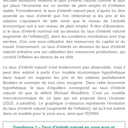
Michael Woodford redéfinit le taux d’intérêt naturel comme le taux
qui place l’économie sur un sentier de plein emploi et d’inflation
stable. Formellement, le taux d’intérêt naturel peut, d’après lui, être
assimilé au taux d’intérêt que l’on obtiendrait si les prix et les
salaires s’ajustaient de telle sorte que le niveau de l’activité
économique soit à son niveau de plein emploi. À titre d’illustration,
si le taux d’intérêt nominal est au-dessus du taux d’intérêt naturel
augmenté de l’inflation[2], alors les conditions monétaires sont trop
serrées, d’où une sous-utilisation des ressources du capital et du
travail. Inversement, un taux d’intérêt en dessous du taux d’intérêt
naturel entraîne une sur-utilisation des ressources productives, qui
conduit l’inflation au-dessus de sa cible.
Le taux d’intérêt naturel n’est évidemment pas observable, mais il
peut être estimé à partir d’un modèle économique hypothétique
dans lequel on suppose les prix et les salaires parfaitement
flexibles et exempts de tout choc exogène. Dans cette économie
hypothétique, le taux d’équilibre correspond au taux d’intérêt
naturel tel que le définit Michael Woodford. C’est un modèle
macroéconomique de ce type qui est proposé dans Lhuissier
(2015, à paraître). Le graphique ci-dessous représente l’évolution
du taux d’intérêt naturel (augmenté de l’inflation), tel qu’il est estimé
dans ce modèle pour la zone euro, ainsi que l’EONIA.
Graphique 1 – Taux d’intérêt naturel en zone euro et