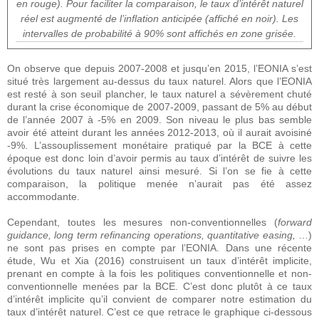
en rouge). Pour faciliter la comparaison, le taux d’intérêt naturel
réel est augmenté de l’inflation anticipée (affiché en noir). Les
intervalles de probabilité à 90% sont affichés en zone grisée.
On observe que depuis 2007-2008 et jusqu’en 2015, l’EONIA s’est
situé très largement au-dessus du taux naturel. Alors que l’EONIA
est resté à son seuil plancher, le taux naturel a sévèrement chuté
durant la crise économique de 2007-2009, passant de 5% au début
de l’année 2007 à -5% en 2009. Son niveau le plus bas semble
avoir été atteint durant les années 2012-2013, où il aurait avoisiné
-9%. L’assouplissement monétaire pratiqué par la BCE à cette
époque est donc loin d’avoir permis au taux d’intérêt de suivre les
évolutions du taux naturel ainsi mesuré. Si l’on se fie à cette
comparaison, la politique menée n’aurait pas été assez
accommodante.
Cependant, toutes les mesures non-conventionnelles (
forward
guidance, long term refinancing operations, quantitative easing,
…)
ne sont pas prises en compte par l’EONIA. Dans une récente
étude, Wu et Xia (2016) construisent un taux d’intérêt implicite,
prenant en compte à la fois les politiques conventionnelle et non-
conventionnelle menées par la BCE. C’est donc plutôt à ce taux
d’intérêt implicite qu’il convient de comparer notre estimation du
taux d’intérêt naturel. C’est ce que retrace le graphique ci-dessous