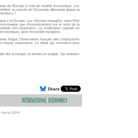
ade de l’Europe à celui de modèle économique. Les
ntribué au succès de l’économie allemande depuis la
s membres ?
omique » en Europe. Les réformes engagées outre-Rhin
consommation que d’investissement sur le reste de la
llemande non-coopérative. La modération salariale en
s économiques dans l’ensemble européen.
vier Ragot, Observatoire français des conjonctures
s thèses respectives. Le débat qui s’ensuivra sera
le des échanges se tiendra en anglais. Sur invitation
Get to CEPII