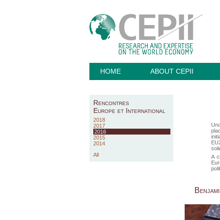
HOME
ABOUT CEPII
Rencontres
Europe et International
2018
Unc
2017
pla
2016
ini
2015
EU2
2014
soli
All
A c
Eur
pol
Benjami