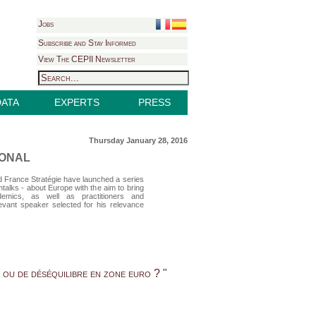
Jobs
Subscribe and Stay Informed
View The CEPII Newsletter
DATA
EXPERTS
PRESS
Thursday January 28, 2016
IONAL
nd France Stratégie have launched a series
talks - about Europe with the aim to bring
ademics, as well as practitioners and
evant speaker selected for his relevance
ou de déséquilibre en zone euro ? "