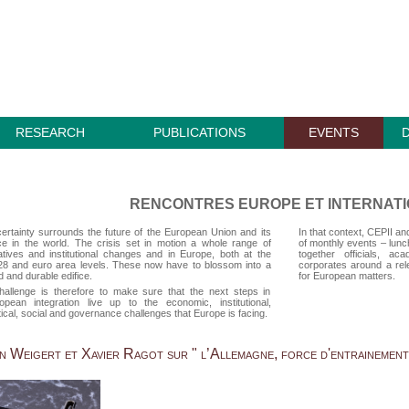
RESEARCH
PUBLICATIONS
EVENTS
RENCONTRES EUROPE ET INTERNAT
ertainty surrounds the future of the European Union and its
In that context, CEPII a
ce in the world. The crisis set in motion a whole range of
of monthly events – lunch
tiatives and institutional changes and in Europe, both at the
together officials, ac
8 and euro area levels. These now have to
blossom into a
corporates around a rel
d and durable edifice.
for European matters.
hallenge is therefore to make sure that the next steps in
opean integration live up to the economic, institutional,
itical, social and governance challenges that Europe is facing.
n Weigert et Xavier Ragot sur " l’Allemagne, force d'entrainement 