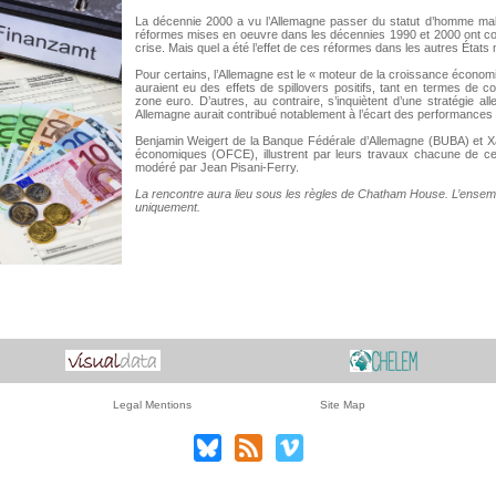
La décennie 2000 a vu l’Allemagne passer du statut d’homme mal
réformes mises en oeuvre dans les décennies 1990 et 2000 ont co
crise. Mais quel a été l’effet de ces réformes dans les autres État
Pour certains, l’Allemagne est le « moteur de la croissance écon
auraient eu des effets de spillovers positifs, tant en termes de 
zone euro. D’autres, au contraire, s’inquiètent d’une stratégie a
Allemagne aurait contribué notablement à l’écart des performance
Benjamin Weigert de la Banque Fédérale d’Allemagne (BUBA) et Xa
économiques (OFCE), illustrent par leurs travaux chacune de ce
modéré par Jean Pisani-Ferry.
La rencontre aura lieu sous les règles de Chatham House. L’ensemb
uniquement.
Legal Mentions
Site Map