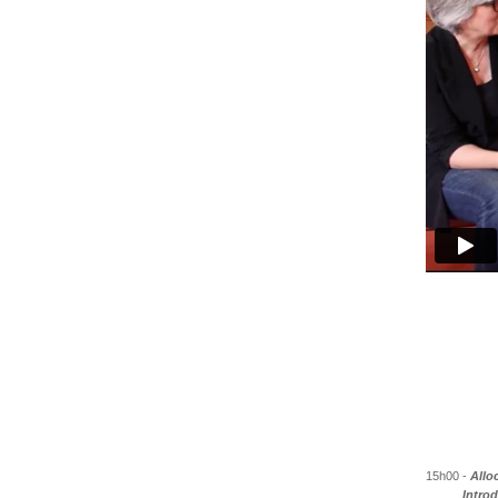
15h00 -
Allo
Intro