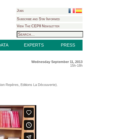
Jobs
Subscribe and Stay Informed
View The CEPII Newsletter
DATA
EXPERTS
PRESS
Wednesday September 11, 2013
15h-18h
tion Repères, Editions La Découverte).