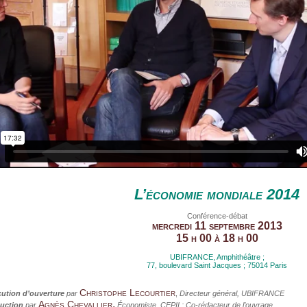
L’économie mondiale 2014
Conférence-débat
mercredi 11 septembre 2013
15 h 00 à 18 h 00
UBIFRANCE, Amphithéâtre ;
77, boulevard Saint Jacques ; 75014 Paris
Christophe Lecourtier
cution d’ouverture
par
,
Directeur général, UBIFRANCE
,
Agnès Chevallier
duction
par
Économiste, CEPII ; Co-rédacteur de l’ouvrage