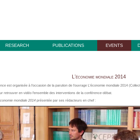
RESEARCH
PUBLICATIONS
EVENTS
L'économie mondiale 2014
nce est organisée à l’occasion de la parution de l’ouvrage L'économie mondiale 2014 (Collec
our retrouver en vidéo l'ensemble des interventions de la conférence-débat.
conomie mondiale 2014
présentée par ses rédacteurs en chef :