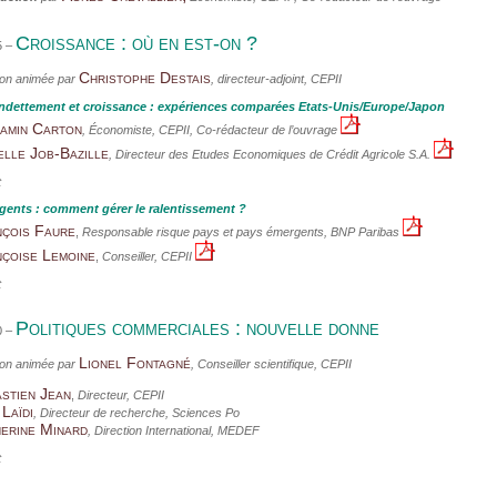
Croissance : où en est-on ?
5 –
Christophe Destais
on animée par
, directeur-adjoint, CEPII
ndettement et croissance : expériences comparées Etats-Unis/Europe/Japon
amin Carton
, Économiste, CEPII,
Co-rédacteur de l’ouvrage
elle Job-Bazille
,
Directeur des Etudes Economiques de Crédit Agricole S.A.
t
gents : comment gérer le ralentissement ?
çois Faure
,
Responsable risque pays et pays émergents, BNP Paribas
çoise Lemoine
,
Conseiller, CEPII
t
Politiques commerciales : nouvelle donne
0 –
Lionel Fontagné
on animée par
, Conseiller scientifique, CEPII
stien Jean
,
Directeur, CEPII
 Laïdi
,
Directeur de recherche, Sciences Po
erine Minard
, Direction International, MEDEF
t