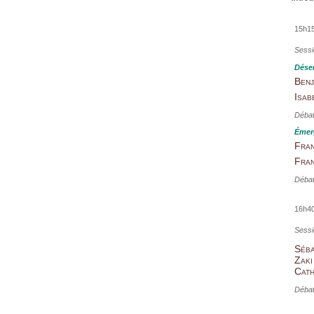
15h1
Sessi
Dése
Benj
Isab
Déba
Émer
Fran
Fran
Déba
16h4
Sessi
Séba
Zaki
Cath
Déba