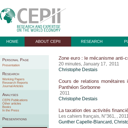
HOME
ABOUT CEPII
RESEARCH
P
Zone euro : le mécanisme anti-c
Personal Page
20 minutes, January 17, 2011
Presentation
Christophe Destais
Research
Working Papers
Cours de relations monétaires i
Research Reports
Journal Articles
Panthéon Sorbonne
2011
Analyses
Christophe Destais
CEPII Publications
Other articles
Books
La taxation des activités financiè
In the Press
Les cahiers français, N°361, , 201
Presentations
Gunther Capelle-Blancard,
Christ