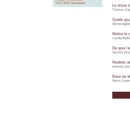
The CEPII Newsletter
Le retour 
Thomas Grj
Quelle gou
Michel Aglie
Mettre le
Cecilia Bello
De quoi l’
Vincent Vica
Réalités d
Anthony Ed
Base de d
Pierre Cotte