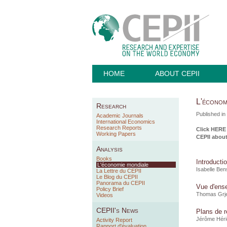
HOME
ABOUT CEPII
L'économ
Research
Published i
Academic Journals
International Economics
Research Reports
Click
HERE
Working Papers
CEPII
about 
Analysis
Books
Introducti
L'économie mondiale
Isabelle Ben
La Lettre du CEPII
Le Blog du CEPII
Panorama du CEPII
Vue d'ense
Policy Brief
Thomas Grj
Videos
CEPII's News
Plans de r
Jérôme Héri
Activity Report
Rapport d'évaluation