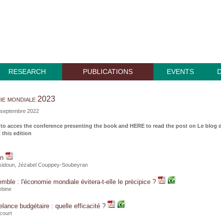
RESEARCH
PUBLICATIONS
EVENTS
ie mondiale 2023
n septembre 2022
to acces the conference presenting the book and
HERE
to read the post on
Le blog 
this edition
on
sidoun
, Jézabel Couppey-Soubeyran
mble : l'économie mondiale évitera-t-elle le précipice ?
ebine
elance budgétaire : quelle efficacité ?
court