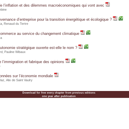
de l’inflation et des dilemmes macroéconomiques qui vont avec
ebine
vernance d’entreprise pour la transition énergétique et écologique ?
tta, Renaud du Tertre
 commerce au service du changement climatique
ra
autonomie stratégique ouverte est-elle le nom ?
rd
,
Pauline Wibaux
e l’immigration et fabrique des opinions
o
onnées sur l’économie mondiale
rlaz
, Alix de Saint Vaulry
Download for free every chapter from previous editions
one year after publication