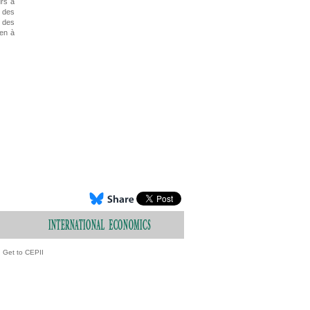
urs à
s des
t des
ien à
Get to CEPII