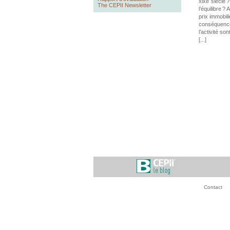
xixe siècle 
The CEPII Newsletter
l’équilibre 
prix immobil
conséquences
l’activité son
[...]
Contact