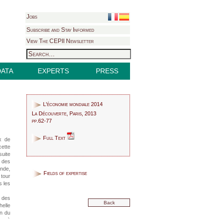
Jobs
Subscribe and Stay Informed
View The CEPII Newsletter
DATA
EXPERTS
PRESS
L'économie mondiale 2014
La Découverte, Paris, 2013
pp.62-77
Full Text
ix de
cette
suite
e des
ande,
Fields of expertise
 tour
s les
 des
Back
helle
in du