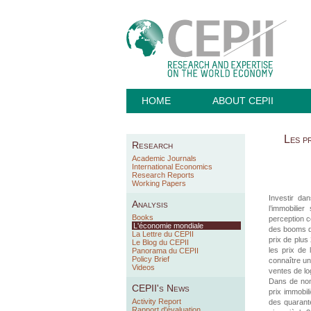
HOME
ABOUT CEPII
Les pr
Research
Academic Journals
International Economics
Research Reports
Working Papers
Investir da
Analysis
l’immobilier
Books
perception 
L'économie mondiale
des booms de
La Lettre du CEPII
prix de plus
Le Blog du CEPII
les prix de 
Panorama du CEPII
Policy Brief
connaître un
Videos
ventes de l
Dans de nom
CEPII's News
prix immobil
Activity Report
des quarante
Rapport d'évaluation