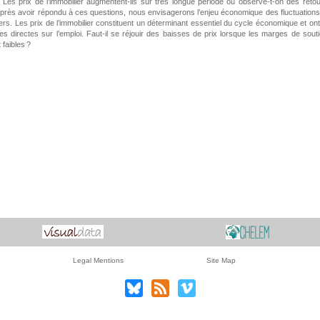
? Les prix de l’immobilier augmentent-ils sur très longue période ou observe-t-on des reto
? Après avoir répondu à ces questions, nous envisagerons l’enjeu économique des fluctuation
iers. Les prix de l’immobilier constituent un déterminant essentiel du cycle économique et on
 directes sur l’emploi. Faut-il se réjouir des baisses de prix lorsque les marges de sout
t faibles ?
Legal Mentions
Site Map