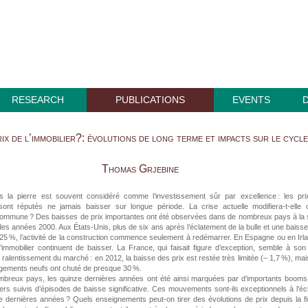
RESEARCH
PUBLICATIONS
EVENTS
ix de l’immobilier?: évolutions de long terme et impacts sur le cycle
Thomas Grjebine
ns la pierre est souvent considéré comme l’investissement sûr par excellence : les pr
 sont réputés ne jamais baisser sur longue période. La crise actuelle ­modifiera-t-elle 
commune ? Des baisses de prix importantes ont été observées dans de nombreux pays à la 
s années 2000. Aux États-Unis, plus de six ans après l’éclatement de la bulle et une baiss
 25 %, l’activité de la construction commence seulement à redémarrer. En Espagne ou en Irl
l’immobilier continuent de baisser. La France, qui faisait figure d’exception, semble à son
 ralentissement du marché : en 2012, la baisse des prix est restée très limitée (– 1,7 %), mai
ogements neufs ont chuté de presque 30 %.
breux pays, les quinze dernières années ont été ainsi marquées par d’importants booms
iers suivis d’épisodes de baisse significative. Ces mouvements sont-ils exceptionnels à l’éc
 dernières années ? Quels enseignements peut-on tirer des évolutions de prix depuis la f