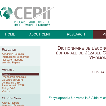
HOME
ABOUT CEPII
RESEARCH
P
Dictionnaire de l'écon
Research
éditoriale de Jézabel
Academic Journals
d'Edmon
International Economics
Research Reports
Working Papers
Analysis
ouvrag
Books
L'économie mondiale
La Lettre du CEPII
Le Blog du CEPII
Panorama du CEPII
Policy Brief
Videos
Encyclopaedia Universalis & Albin Mic
CEPII's News
Activity Report
Rapport d'évaluation