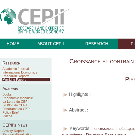
HOME
ABOUT CEPII
RESEARCH
P
Croissance et contrain
Research
Academic Journals
International Economics
Research Reports
Pie
Working Papers
Analysis
Highlights :
Books
L'économie mondiale
La Lettre du CEPII
Le Blog du CEPII
Panorama du CEPII
Abstract :
Policy Brief
Videos
CEPII's News
Keywords :
croissance | déséquil
Activity Report
financières | Politique Economique
Rapport d'évaluation