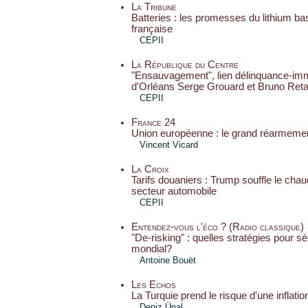
La Tribune
Batteries : les promesses du lithium ba
française
CEPII
La République du Centre
"Ensauvagement", lien délinquance-immi
d'Orléans Serge Grouard et Bruno Retail
CEPII
France 24
Union européenne : le grand réarmeme
Vincent Vicard
La Croix
Tarifs douaniers : Trump souffle le chaud 
secteur automobile
CEPII
Entendez-vous l'éco ? (Radio classique)
"De-risking" : quelles stratégies pour 
mondial?
Antoine Bouët
Les Echos
La Turquie prend le risque d'une inflatio
Deniz Ünal