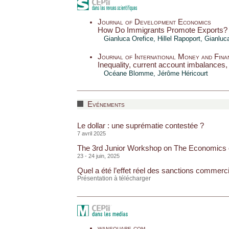
Journal of Development Economics
How Do Immigrants Promote Exports?
Gianluca Orefice
,
Hillel Rapoport
, Gianluc
Journal of International Money and Fina
Inequality, current account imbalances
Océane Blomme,
Jérôme Héricourt
Evénements
Le dollar : une suprématie contestée ?
7 avril 2025
The 3rd Junior Workshop on The Economics o
23 - 24 juin, 2025
Quel a été l’effet réel des sanctions commerc
Présentation à télécharger
wansquare.com