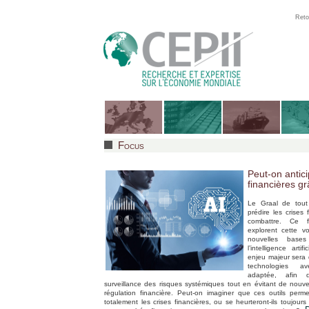
Reto
Focus
Peut-on antici
financières gr
Le Graal de tout 
prédire les crises
combattre. Ce f
explorent cette v
nouvelles bas
l’intelligence artif
enjeu majeur sera 
technologies 
adaptée, afin d
surveillance des risques systémiques tout en évitant de nouv
régulation financière. Peut-on imaginer que ces outils perm
totalement les crises financières, ou se heurteront-ils toujours à