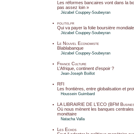
Les réformes bancaires vont dans la bo
pas assez loin »
Jézabel Couppey-Soubeyran
politis.fr
Qui va payer la folie boursière mondial
Jézabel Couppey-Soubeyran
Le Nouvel Economiste
Blablabanque
Jézabel Couppey-Soubeyran
France Culture
L’Afrique, continent d’espoir ?
Jean-Joseph Boillot
RFI
Les frontières, entre globalisation et pr
Houssein Guimbard
LA LIBRAIRIE DE L'ECO (BFM Busines
Où nous mènent les banques centrales e
monétaire
Natacha Valla
Les Echos