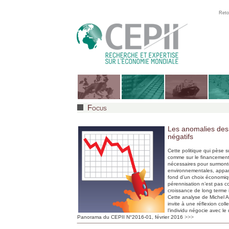
Reto
Focus
Les anomalies des 
négatifs
Cette politique qui pèse s
comme sur le financement
nécessaires pour surmonte
environnementales, appar
fond d’un choix économiqu
pérennisation n’est pas 
croissance de long terme 
Cette analyse de
Michel A
invite à une réflexion coll
l’individu négocie avec le 
Panorama du CEPII N°2016-01, février 2016
>>>