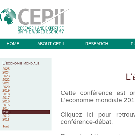
HOME
ABOUT CEPII
RESEARCH
P
L'économie mondiale
2025
2024
L'
2023
2022
2021
2020
2019
Cette conférence est or
2018
2017
L'économie mondiale 2014
2016
2015
2014
2013
Cliquez ici pour retro
2012
2011
conférence-débat.
Tout