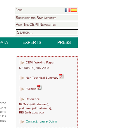
Jobs
Subscribe and Stay Informed
View The CEPII Newsletter
DATA
EXPERTS
PRESS
CEPII Working Paper
N°2008-09, juin 2008
Non Technical Summary
Full text
Reference
erce
BibTeX
(
with abstract
),
/zone
plain text
(
with abstract
),
texte
RIS
(
with abstract
)
e les
lemes
Contact:
Laure Boivin