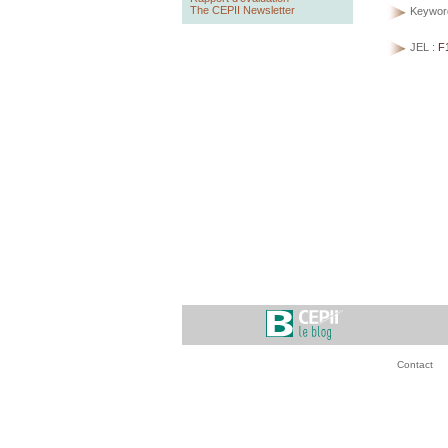
The CEPII Newsletter
Keywor
JEL :
F
Contact