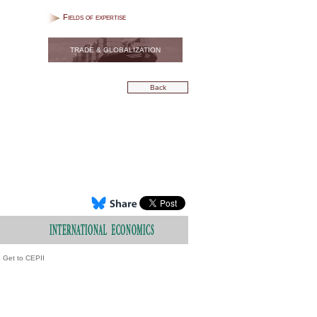
Fields of expertise
TRADE & GLOBALIZATION
Back
Get to CEPII