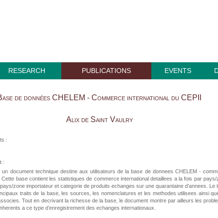
RESEARCH
PUBLICATIONS
EVENTS
Base de données CHELEM - Commerce international du CEPII
Alix de Saint Vaulry
ts :
 :
t un document technique destine aux utilisateurs de la base de donnees CHELEM - comm
l. Cette base contient les statistiques de commerce international detaillees a la fois par pays
 pays/zone importateur et categorie de produits echanges sur une quarantaine d’annees. Le 
rincipaux traits de la base, les sources, les nomenclatures et les methodes utilisees ainsi qu
associes. Tout en decrivant la richesse de la base, le document montre par ailleurs les prob
 inherents a ce type d’enregistrement des echanges internationaux.