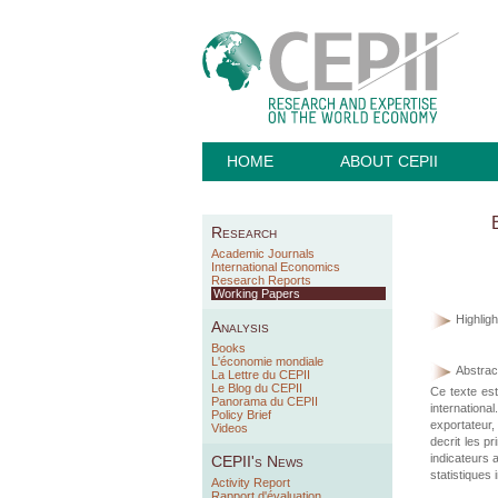
HOME
ABOUT CEPII
Research
Academic Journals
International Economics
Research Reports
Working Papers
Highligh
Analysis
Books
L'économie mondiale
Abstract
La Lettre du CEPII
Le Blog du CEPII
Ce texte es
Panorama du CEPII
internationa
Policy Brief
exportateur,
Videos
decrit les p
indicateurs 
CEPII's News
statistiques
Activity Report
Rapport d'évaluation