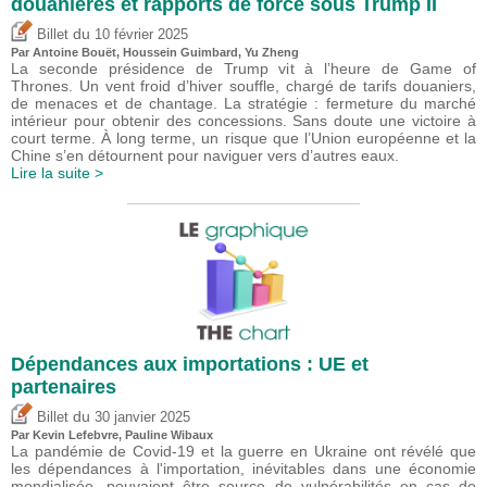
douanières et rapports de force sous Trump II
du
Billet
10 février 2025
Par
Antoine Bouët
,
Houssein Guimbard
,
Yu Zheng
La seconde présidence de Trump vit à l’heure de Game of
Thrones. Un vent froid d’hiver souffle, chargé de tarifs douaniers,
de menaces et de chantage. La stratégie : fermeture du marché
intérieur pour obtenir des concessions. Sans doute une victoire à
court terme. À long terme, un risque que l’Union européenne et la
Chine s’en détournent pour naviguer vers d’autres eaux.
Lire la suite >
Dépendances aux importations : UE et
partenaires
du
Billet
30 janvier 2025
Par
Kevin Lefebvre
,
Pauline Wibaux
La pandémie de Covid-19 et la guerre en Ukraine ont révélé que
les dépendances à l'importation, inévitables dans une économie
mondialisée, pouvaient être source de vulnérabilités en cas de