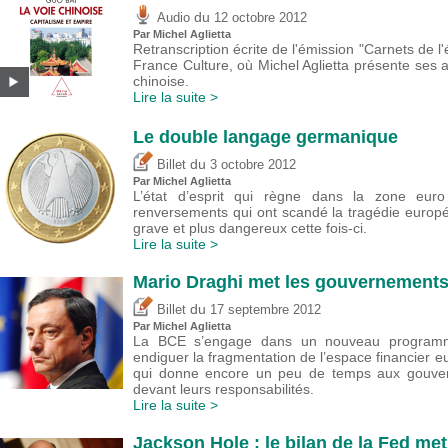
du
Audio
12 octobre 2012
Par Michel Aglietta
Retranscription écrite de l'émission "Carnets de l
France Culture, où Michel Aglietta présente ses 
chinoise.
Lire la suite >
Le double langage germanique
du
Billet
3 octobre 2012
Par Michel Aglietta
L’état d’esprit qui règne dans la zone euro
renversements qui ont scandé la tragédie europ
grave et plus dangereux cette fois-ci.
Lire la suite >
Mario Draghi met les gouvernements
du
Billet
17 septembre 2012
Par Michel Aglietta
La BCE s’engage dans un nouveau programme
endiguer la fragmentation de l’espace financier 
qui donne encore un peu de temps aux gouver
devant leurs responsabilités.
Lire la suite >
Jackson Hole : le bilan de la Fed me