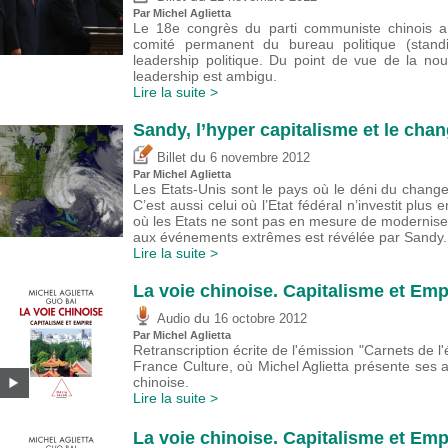
Par Michel Aglietta
Le 18e congrès du parti communiste chinois a
comité permanent du bureau politique (stand
leadership politique. Du point de vue de la no
leadership est ambigu.
Lire la suite >
Sandy, l’hyper capitalisme et le cha
du
Billet
6 novembre 2012
Par Michel Aglietta
Les Etats-Unis sont le pays où le déni du chang
C’est aussi celui où l’Etat fédéral n’investit plus 
où les Etats ne sont pas en mesure de moderniser
aux événements extrêmes est révélée par Sandy.
Lire la suite >
La voie chinoise. Capitalisme et Empi
du
Audio
16 octobre 2012
Par Michel Aglietta
Retranscription écrite de l'émission "Carnets de l
France Culture, où Michel Aglietta présente ses 
chinoise.
Lire la suite >
La voie chinoise. Capitalisme et Empi