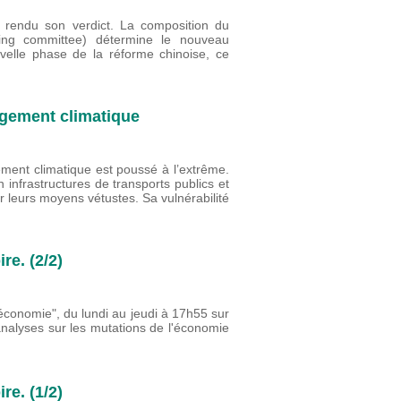
 rendu son verdict. La composition du
ing committee) détermine le nouveau
uvelle phase de la réforme chinoise, ce
ngement climatique
ement climatique est poussé à l’extrême.
en infrastructures de transports publics et
 leurs moyens vétustes. Sa vulnérabilité
re. (2/2)
'économie", du lundi au jeudi à 17h55 sur
analyses sur les mutations de l'économie
re. (1/2)