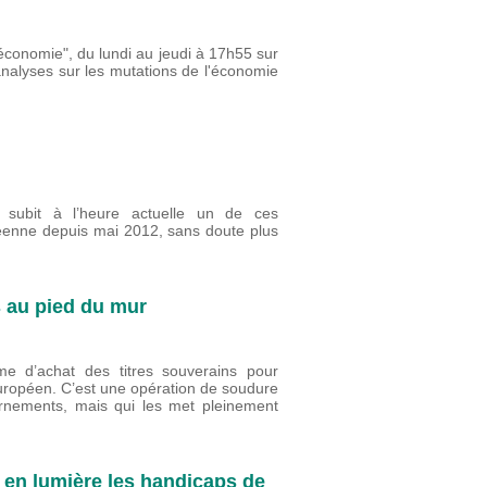
'économie", du lundi au jeudi à 17h55 sur
analyses sur les mutations de l'économie
 subit à l’heure actuelle un de ces
éenne depuis mai 2012, sans doute plus
 au pied du mur
 d’achat des titres souverains pour
européen. C’est une opération de soudure
nements, mais qui les met pleinement
t en lumière les handicaps de