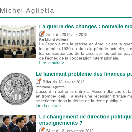
Michel Aglietta
La guerre des changes : nouvelle m
du
Billet
20 février 2013
Par Michel Aglietta
Le Japon a mis la presse en émoi : c’est la gue
les années 1930 ou dans la période actuelle, il n
les conséquences de la crise sur les autres pa
de l’échec de la coopération internationale.
Lire la suite >
Le lancinant problème des finances p
du
Billet
18 janvier 2013
Par Michel Aglietta
L’accord in extremis entre la Maison Blanche et l
en trompe-l'oeil. Il a évité une récession brutale
se reflètent dans la dérive de la dette publique.
Lire la suite >
Le changement de direction politique
enseignements ?
du
Billet
21 novembre 2012