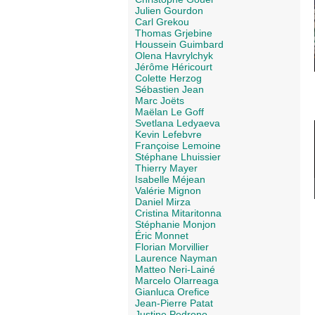
Julien Gourdon
Carl Grekou
Thomas Grjebine
Houssein Guimbard
Olena Havrylchyk
Jérôme Héricourt
Colette Herzog
Sébastien Jean
Marc Joëts
Maëlan Le Goff
Svetlana Ledyaeva
Kevin Lefebvre
Françoise Lemoine
Stéphane Lhuissier
Thierry Mayer
Isabelle Méjean
Valérie Mignon
Daniel Mirza
Cristina Mitaritonna
Stéphanie Monjon
Éric Monnet
Florian Morvillier
Laurence Nayman
Matteo Neri-Lainé
Marcelo Olarreaga
Gianluca Orefice
Jean-Pierre Patat
Justine Pedrono