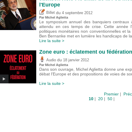
l'Europe
du
Billet
4 septembre 2012
Par Michel Aglietta
Le symposium annuel des banquiers centraux 
attendu en ces temps de crise. Cette année l’in
politiques monétaires non conventionnelles et la
Ben Bernanke met en lumière les handicaps de la
Lire la suite >
Zone euro : éclatement ou fédératio
du
Audio
18 janvier 2012
Par Michel Aglietta
Dans son ouvrage, Michel Aglietta donne une expli
débat l'Europe et des propositions de voies de sor
Lire la suite >
Premier
|
Préc
10
|
20
|
50
|