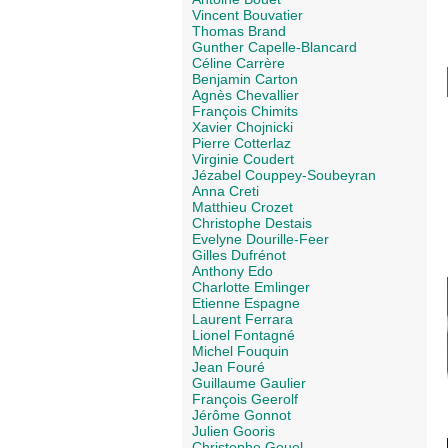
Vincent Bouvatier
Thomas Brand
Gunther Capelle-Blancard
Céline Carrère
Benjamin Carton
Agnès Chevallier
François Chimits
Xavier Chojnicki
Pierre Cotterlaz
Virginie Coudert
Jézabel Couppey-Soubeyran
Anna Creti
Matthieu Crozet
Christophe Destais
Evelyne Dourille-Feer
Gilles Dufrénot
Anthony Edo
Charlotte Emlinger
Etienne Espagne
Laurent Ferrara
Lionel Fontagné
Michel Fouquin
Jean Fouré
Guillaume Gaulier
François Geerolf
Jérôme Gonnot
Julien Gooris
Christophe Gouel