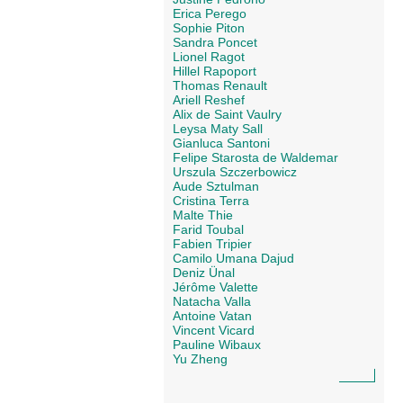
Erica Perego
Sophie Piton
Sandra Poncet
Lionel Ragot
Hillel Rapoport
Thomas Renault
Ariell Reshef
Alix de Saint Vaulry
Leysa Maty Sall
Gianluca Santoni
Felipe Starosta de Waldemar
Urszula Szczerbowicz
Aude Sztulman
Cristina Terra
Malte Thie
Farid Toubal
Fabien Tripier
Camilo Umana Dajud
Deniz Ünal
Jérôme Valette
Natacha Valla
Antoine Vatan
Vincent Vicard
Pauline Wibaux
Yu Zheng