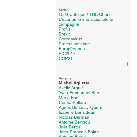
Séries
LE Graphique / THE Chart
L'économie internationale en
campagne
Profils
Brexit
Coronavirus
Protectionnisme
Européennes
EIC2017
COP21
Auteurs
Michel Aglietta
Axelle Arquié
Yves-Emmanuel Bara
Maria Bas
Cecilia Bellora
Agnès Bénassy-Quéré
Isabelle Bensidoun
Nicolas Berman
Antoine Berthou
Julia Bertin
Jean-François Boittin
Antoine Bouët