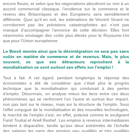
encore floues, et selon que les négociations aboutiront ou non à un
accord commercial classique, l’incidence sur le commerce et le
revenu des Britanniques et des Européens sera sensiblement
différente. Quoi qu’il en soit, les estimations de Vincent Vicard ne
corroborent pas les prévisions catastrophistes qui n’ont pas
manqué d’accompagner l’annonce de cette décision. Elles font
néanmoins envisager des coûts plus élevés pour le Royaume-Uni
que pour l’Union européenne.
Le Brexit montre ainsi que la désintégration ne sera pas sans
coûts en matière de commerce et de revenus. Mais, le plus
souvent, ce que ses détracteurs reprochent à la
mondialisation ce sont surtout ses effets sur l’emploi !
Tout à fait. A cet égard, pendant longtemps la réponse des
économistes a été de considérer que c’était plus le progrès
technique que la mondialisation qui conduisait à des pertes
d’emploi. Désormais, on analyse mieux les liens entre ces deux
phénomènes qui se renforcent l’un l’autre et surtout leur impact,
non pas tant sur le niveau, mais sur la structure de l’emploi. Sous
l’effet conjugué de la mondialisation et des nouvelles technologies,
le marché de l’emploi s’est, en effet, polarisé comme le soulignent
Farid Toubal et Ariell Reshef. Les emplois à revenus intermédiaires
tendent à disparaître, tandis qu’aux deux extrémités de l’échelle
des salaires les parts des emplois peu qualifiés et très qualifiés