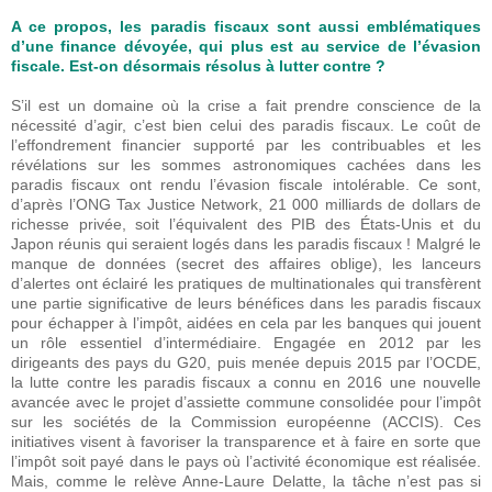
A ce propos, les paradis fiscaux sont aussi emblématiques
d’une finance dévoyée, qui plus est au service de l’évasion
fiscale. Est-on désormais résolus à lutter contre ?
S’il est un domaine où la crise a fait prendre conscience de la
nécessité d’agir, c’est bien celui des paradis fiscaux. Le coût de
l’effondrement financier supporté par les contribuables et les
révélations sur les sommes astronomiques cachées dans les
paradis fiscaux ont rendu l’évasion fiscale intolérable. Ce sont,
d’après l’ONG Tax Justice Network, 21 000 milliards de dollars de
richesse privée, soit l’équivalent des PIB des États-Unis et du
Japon réunis qui seraient logés dans les paradis fiscaux ! Malgré le
manque de données (secret des affaires oblige), les lanceurs
d’alertes ont éclairé les pratiques de multinationales qui transfèrent
une partie significative de leurs bénéfices dans les paradis fiscaux
pour échapper à l’impôt, aidées en cela par les banques qui jouent
un rôle essentiel d’intermédiaire. Engagée en 2012 par les
dirigeants des pays du G20, puis menée depuis 2015 par l’OCDE,
la lutte contre les paradis fiscaux a connu en 2016 une nouvelle
avancée avec le projet d’assiette commune consolidée pour l’impôt
sur les sociétés de la Commission européenne (ACCIS). Ces
initiatives visent à favoriser la transparence et à faire en sorte que
l’impôt soit payé dans le pays où l’activité économique est réalisée.
Mais, comme le relève Anne-Laure Delatte, la tâche n’est pas si