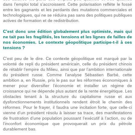
dans l’emploi total s’accroissent. Cette polarisation reflète le fossé
entre les gagnants et les perdants des mutations commerciales et
technologiques, qui ne se réduira pas sans des politiques publiques
actives de formation et de redistribution.
C’est donc une édition globalement plus optimiste, mais qui
ne tait pas les fragilités, les tensions et les lignes de failles de
nos économies. Le contexte géopolitique participe-t-il à ces
tensions ?
C’est peu de le dire. Ce contexte géopolitique est marqué par la
volonté de repli du président américain, celle du président chinois
de rétablir l’empire du Milieu, ainsi que par l’ambition internationale
du président russe. Comme l’analyse Sébastien Barbé, cette
ambition a, en Russie, pris le pas sur les réformes économiques à
mener pour diversifier l’économie et installer un régime de
croissance qui ne dépende plus autant de la rente énergétique. Les
obstacles tenant à la structure du capitalisme russe et aux
dysfonctionnements institutionnels rendent étroit le chemin des
réformes. Pour le frayer, il faudra une incitation forte, que celle-ci
vienne d’un président résolu à laisser sa trace, des manifestations
de frustration d’une population poussant l’exécutif à l’action, ou de
l’inconfort économique que provoquerait un prix du pétrole
durablement bas.