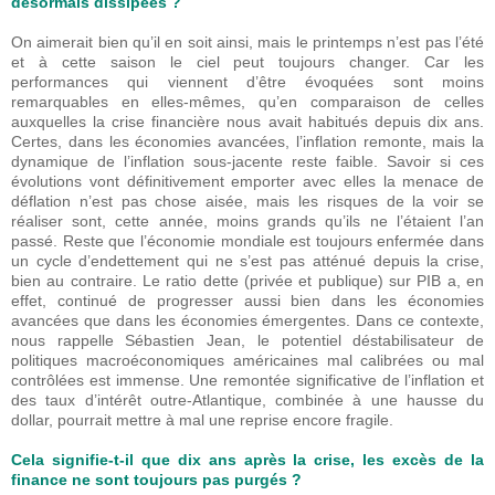
désormais dissipées ?
On aimerait bien qu’il en soit ainsi, mais le printemps n’est pas l’été
et à cette saison le ciel peut toujours changer. Car les
performances qui viennent d’être évoquées sont moins
remarquables en elles-mêmes, qu’en comparaison de celles
auxquelles la crise financière nous avait habitués depuis dix ans.
Certes, dans les économies avancées, l’inflation remonte, mais la
dynamique de l’inflation sous-jacente reste faible. Savoir si ces
évolutions vont définitivement emporter avec elles la menace de
déflation n’est pas chose aisée, mais les risques de la voir se
réaliser sont, cette année, moins grands qu’ils ne l’étaient l’an
passé. Reste que l’économie mondiale est toujours enfermée dans
un cycle d’endettement qui ne s’est pas atténué depuis la crise,
bien au contraire. Le ratio dette (privée et publique) sur PIB a, en
effet, continué de progresser aussi bien dans les économies
avancées que dans les économies émergentes. Dans ce contexte,
nous rappelle Sébastien Jean, le potentiel déstabilisateur de
politiques macroéconomiques américaines mal calibrées ou mal
contrôlées est immense. Une remontée significative de l’inflation et
des taux d’intérêt outre-Atlantique, combinée à une hausse du
dollar, pourrait mettre à mal une reprise encore fragile.
Cela signifie-t-il que dix ans après la crise, les excès de la
finance ne sont toujours pas purgés ?