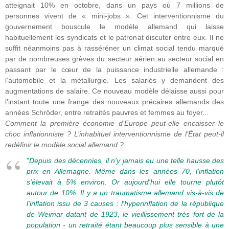
atteignait 10% en octobre, dans un pays où 7 millions de
personnes vivent de « mini-jobs ». Cet interventionnisme du
gouvernement bouscule le modèle allemand qui laisse
habituellement les syndicats et le patronat discuter entre eux. Il ne
suffit néanmoins pas à rasséréner un climat social tendu marqué
par de nombreuses grèves du secteur aérien au secteur social en
passant par le cœur de la puissance industrielle allemande :
l’automobile et la métallurgie. Les salariés y demandent des
augmentations de salaire. Ce nouveau modèle délaisse aussi pour
l’instant toute une frange des nouveaux précaires allemands des
années Schröder, entre retraités pauvres et femmes au foyer...
Comment la première économie d’Europe peut-elle encaisser le
choc inflationniste ? L’inhabituel interventionnisme de l’État peut-il
redéfinir le modèle social allemand ?
"
Depuis des décennies, il n'y jamais eu une telle hausse des
prix en Allemagne. Même dans les années 70, l'inflation
s'élevait à 5% environ. Or aujourd'hui elle tourne plutôt
autour de 10%. Il y a un traumatisme allemand vis-à-vis de
l'inflation issu de 3 causes : l'hyperinflation de la république
de Weimar datant de 1923, le vieillissement très fort de la
population - un retraité étant beaucoup plus sensible à une