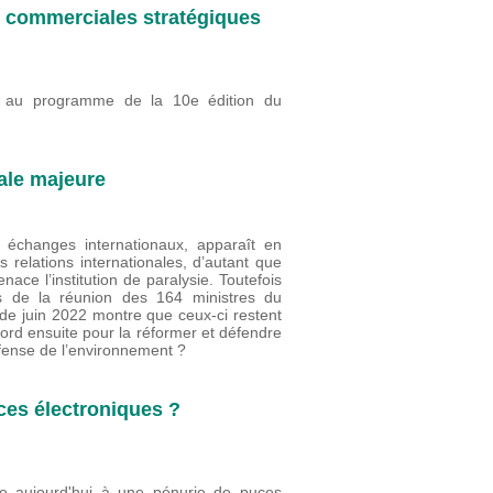
et commerciales stratégiques
" au programme de la 10e édition du
ale majeure
échanges internationaux, apparaît en
s relations internationales, d’autant que
ace l’institution de paralysie. Toutefois
rs de la réunion des 164 ministres du
e juin 2022 montre que ceux-ci restent
ccord ensuite pour la réformer et défendre
fense de l’environnement ?
ces électroniques ?
te aujourd'hui à une pénurie de puces