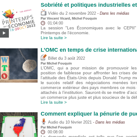
Sobriété et politiques industrielles 
du
Vidéo
2 novembre 2022
- Dans les médias
Par
Vincent Vicard
,
Michel Fouquin
01:04:00
La session "Les Économiques avec le CEPII
Printemps de l’économie.
Lire la suite >
L’OMC en temps de crise internation
du
Billet
3 août 2022
Par
Michel Fouquin
L’OMC, qui a pour mission de promouvoir les 
position de faiblesse pour affronter les crises de
l’attitude des États-Unis depuis Donald Trump men
le succès relatif des négociations menées lo
commerce extérieur des pays membres ce mois d
attachés à l’institution. Sauront-ils se mettre d’a
un commerce plus juste et plus soucieux de la dé
Lire la suite >
Comment expliquer la pénurie de pu
du
Audio
10 février 2021
- Dans les médias
Par
Michel Fouquin
00:08:00
La demande mondiale est telle que l'on assis