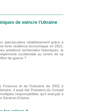
miques de vaincre l'Ukraine
n spectaculaire rétablissement grâce à
une forte résilience économique en 2022,
s ambitions territoriales historiques, le
 l’hégémonie occidentale au centre de sa
effort de guerre ?
s Finances et de l'Industrie de 2002 à
nistre, il avait été Président du Conseil
ltiples responsabilités qu'il exerçait à
ur Général d'Usinor.