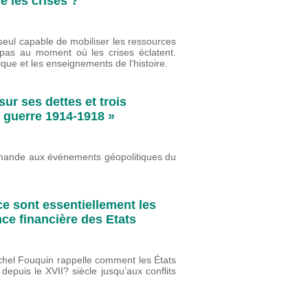
e les crises ?
 seul capable de mobiliser les ressources
 pas au moment où les crises éclatent.
ique et les enseignements de l'histoire.
ur ses dettes et trois
a guerre 1914-1918 »
lemande aux événements géopolitiques du
e sont essentiellement les
nce financière des Etats
chel Fouquin rappelle comment les États
 depuis le XVII? siècle jusqu’aux conflits