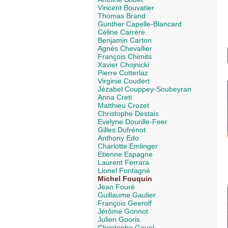
Vincent Bouvatier
Thomas Brand
Gunther Capelle-Blancard
Céline Carrère
Benjamin Carton
Agnès Chevallier
François Chimits
Xavier Chojnicki
Pierre Cotterlaz
Virginie Coudert
Jézabel Couppey-Soubeyran
Anna Creti
Matthieu Crozet
Christophe Destais
Evelyne Dourille-Feer
Gilles Dufrénot
Anthony Edo
Charlotte Emlinger
Etienne Espagne
Laurent Ferrara
Lionel Fontagné
Michel Fouquin
Jean Fouré
Guillaume Gaulier
François Geerolf
Jérôme Gonnot
Julien Gooris
Christophe Gouel