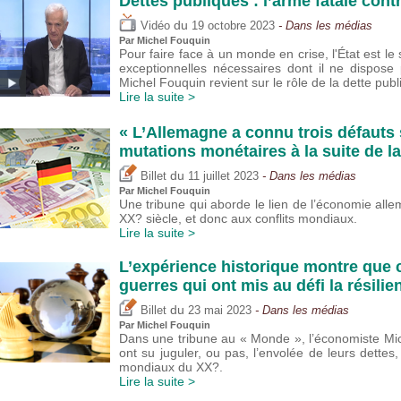
Dettes publiques : l’arme fatale contr
du
Vidéo
19 octobre 2023
- Dans les médias
Par
Michel Fouquin
Pour faire face à un monde en crise, l'État est le
exceptionnelles nécessaires dont il ne dispose
Michel Fouquin revient sur le rôle de la dette publ
Lire la suite >
« L’Allemagne a connu trois défauts s
mutations monétaires à la suite de l
du
Billet
11 juillet 2023
- Dans les médias
Par
Michel Fouquin
Une tribune qui aborde le lien de l’économie al
XX? siècle, et donc aux conflits mondiaux.
Lire la suite >
L’expérience historique montre que c
guerres qui ont mis au défi la résilie
du
Billet
23 mai 2023
- Dans les médias
Par
Michel Fouquin
Dans une tribune au « Monde », l’économiste Mi
ont su juguler, ou pas, l’envolée de leurs dettes,
mondiaux du XX?.
Lire la suite >