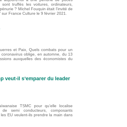
sont truffés les voitures, ordinateurs,
énurie ? Michel Fouquin était l'invité de
 sur France Culture le 9 février 2021.
e
uerres et Paix, Quels combats pour un
, coronavirus oblige, en automne, du 13
essions auxquelles des économistes du
 veut-il s’emparer du leader
taïwanaise TSMC pour qu’elle localise
n de semi conducteurs, composants
i les EU veulent-ils prendre la main dans