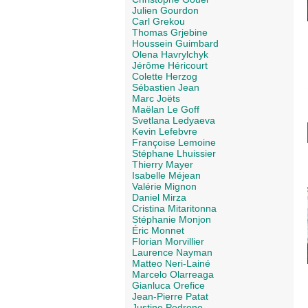
Julien Gourdon
Carl Grekou
Thomas Grjebine
Houssein Guimbard
Olena Havrylchyk
Jérôme Héricourt
Colette Herzog
Sébastien Jean
Marc Joëts
Maëlan Le Goff
Svetlana Ledyaeva
Kevin Lefebvre
Françoise Lemoine
Stéphane Lhuissier
Thierry Mayer
Isabelle Méjean
Valérie Mignon
Daniel Mirza
Cristina Mitaritonna
Stéphanie Monjon
Éric Monnet
Florian Morvillier
Laurence Nayman
Matteo Neri-Lainé
Marcelo Olarreaga
Gianluca Orefice
Jean-Pierre Patat
Justine Pedrono