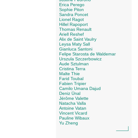
Erica Perego
Sophie Piton
Sandra Poncet
Lionel Ragot
Hillel Rapoport
Thomas Renault
Ariell Reshef
Alix de Saint Vaulry
Leysa Maty Sall
Gianluca Santoni
Felipe Starosta de Waldemar
Urszula Szczerbowicz
Aude Sztulman
Cristina Terra
Malte Thie
Farid Toubal
Fabien Tripier
Camilo Umana Dajud
Deniz Ünal
Jérôme Valette
Natacha Valla
Antoine Vatan
Vincent Vicard
Pauline Wibaux
Yu Zheng