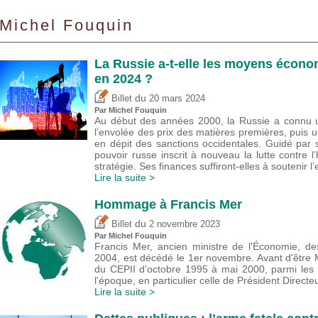
Michel Fouquin
La Russie a-t-elle les moyens écono
en 2024 ?
du
Billet
20 mars 2024
Par
Michel Fouquin
Au début des années 2000, la Russie a connu u
l’envolée des prix des matières premières, puis 
en dépit des sanctions occidentales. Guidé par se
pouvoir russe inscrit à nouveau la lutte contre
stratégie. Ses finances suffiront-elles à soutenir l’
Lire la suite >
Hommage à Francis Mer
du
Billet
2 novembre 2023
Par
Michel Fouquin
Francis Mer, ancien ministre de l'Économie, de
2004, est décédé le 1er novembre. Avant d'être Mi
du CEPII d'octobre 1995 à mai 2000, parmi les mu
l'époque, en particulier celle de Président Directe
Lire la suite >