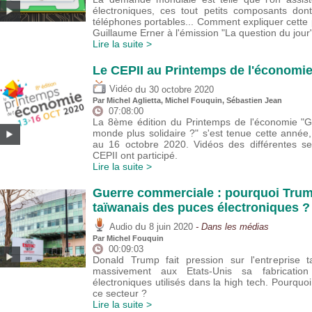
électroniques, ces tout petits composants dont 
téléphones portables... Comment expliquer cette p
Guillaume Erner à l'émission "La question du jour"
Lire la suite >
Le CEPII au Printemps de l'économi
du
Vidéo
30 octobre 2020
Par Michel Aglietta,
Michel Fouquin
,
Sébastien Jean
07:08:00
La 8ème édition du Printemps de l'économie "G
monde plus solidaire ?" s'est tenue cette année
au 16 octobre 2020. Vidéos des différentes s
CEPII ont participé.
Lire la suite >
Guerre commerciale : pourquoi Trump
taïwanais des puces électroniques ?
du
Audio
8 juin 2020
- Dans les médias
Par
Michel Fouquin
00:09:03
Donald Trump fait pression sur l'entreprise 
massivement aux Etats-Unis sa fabricatio
électroniques utilisés dans la high tech. Pourquo
ce secteur ?
Lire la suite >