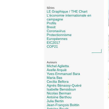
Séries
LE Graphique / THE Chart
L'économie internationale en
campagne
Profils
Brexit
Coronavirus
Protectionnisme
Européennes
EIC2017
COP21
Auteurs
Michel Aglietta
Axelle Arquié
Yves-Emmanuel Bara
Maria Bas
Cecilia Bellora
Agnès Bénassy-Quéré
Isabelle Bensidoun
Nicolas Berman
Antoine Berthou
Julia Bertin
Jean-François Boittin
Antoine Bouët