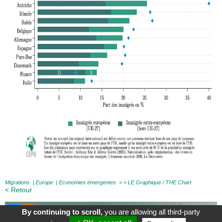
Migrations
|
Europe
|
Economies émergentes
> >
LE Graphique / THE Chart
< Retour
By continuing to scroll,
you are allowing all third-party
À Propos
|
Contact
|
Mentions légales
|