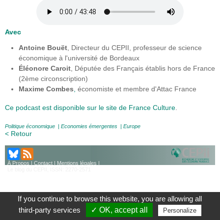
Avec
Antoine Bouët
, Directeur du CEPII, professeur de science
économique à l'université de Bordeaux
Éléonore Caroit
, Députée des Français établis hors de France
(2ème circonscription)
Maxime Combes
,
économiste et membre d'Attac France
Ce podcast est disponible sur le site de France Culture
.
Politique économique
|
Economies émergentes
|
Europe
< Retour
À Propos
|
Contact
|
Mentions légales
|
Le blog du CEPII, ISSN: 2270-2571
If you continue to browse this website, you are allowing all
third-party services
✓ OK, accept all
Personalize