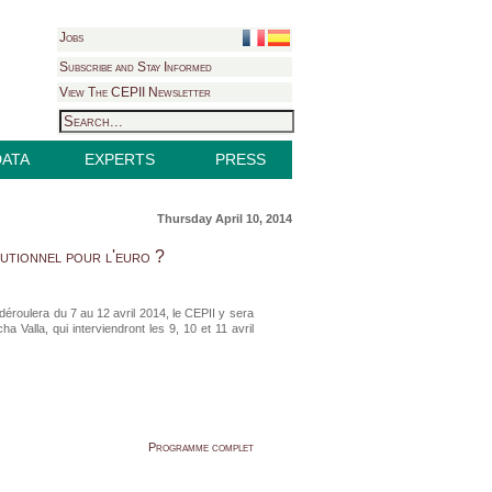
Jobs
Subscribe and Stay Informed
View The CEPII Newsletter
DATA
EXPERTS
PRESS
Thursday April 10, 2014
tutionnel pour l'euro ?
éroulera du 7 au 12 avril 2014, le CEPII y sera
a Valla, qui interviendront les 9, 10 et 11 avril
Programme complet