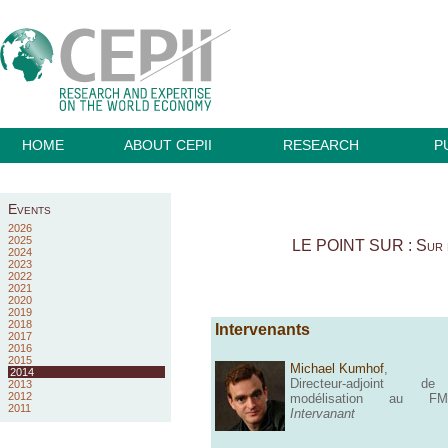
HOME
ABOUT CEPII
RESEARCH
P
Events
2026
2025
LE POINT SUR : Sur de 
2024
2023
2022
2021
2020
2019
2018
Intervenants
2017
2016
2015
Michael Kumhof
,
2014
Directeur-adjoint 
2013
2012
modélisation au F
2011
Intervanant