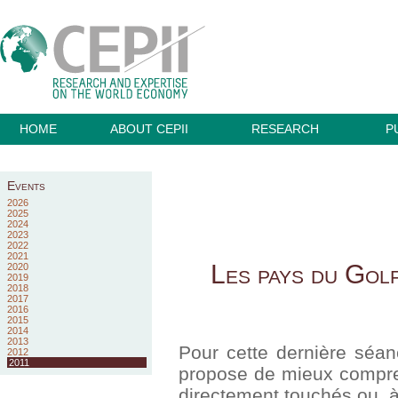
HOME
ABOUT CEPII
RESEARCH
P
Events
2026
2025
2024
2023
2022
2021
Les pays du Gol
2020
2019
2018
2017
2016
2015
2014
2013
Pour cette dernière séa
2012
2011
propose de mieux compre
directement touchés ou, à 