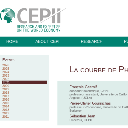
HOME
ABOUT CEPII
RESEARCH
P
Events
2026
La courbe de Phi
2025
2024
2023
2022
2021
2020
François Geerolf
2019
conseiller scientifique, CEPII
2018
professeur assistant, Université de Califor
2017
Angeles (UCLA)
2016
2015
Pierre-Olivier Gourinchas
2014
professeur d'économie, Université de Calif
2013
Berkeley
2012
Sébastien Jean
2011
Directeur, CEPII