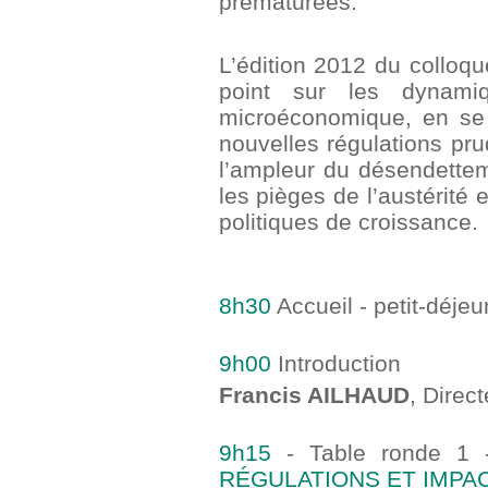
prématurées.
L’édition 2012 du collo
point sur les dynami
microéconomique, en se 
nouvelles régulations pr
l’ampleur du désendettem
les pièges de l’austérité
politiques de croissance.
8h30
Accueil - petit-déjeu
9h00
Introduction
Francis AILHAUD
, Direc
9h15
- Table ronde 1
RÉGULATIONS ET IMPA