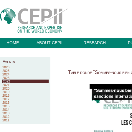
HOME
ABOUT CEPII
RESEARCH
P
Events
2026
2025
Table ronde "Sommes-nous bien o
2024
2023
2022
2021
2020
2019
2018
2017
2016
2015
2014
2013
2012
2011