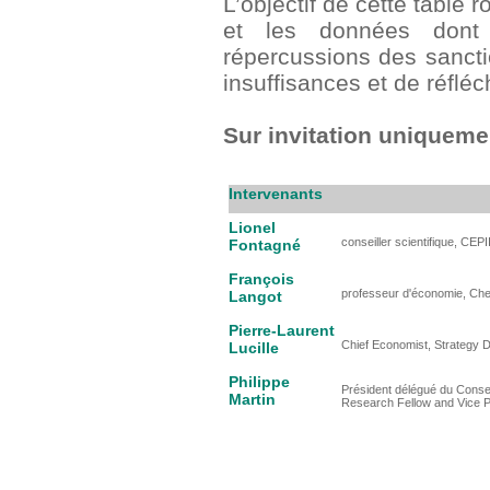
L’objectif de cette table r
et les données dont 
répercussions des sancti
insuffisances et de réfléc
Sur invitation uniqueme
Intervenants
Lionel
conseiller scientifique, CE
Fontagné
François
professeur d'économie, Ch
Langot
Pierre-Laurent
Chief Economist, Strategy 
Lucille
Philippe
Président délégué du Conse
Martin
Research Fellow and Vice P