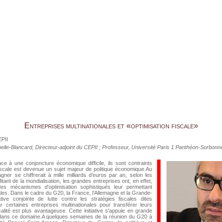
Entreprises multinationales et «optimisation fiscale»
EPII
elle-Blancard
, Directeur-adjoint du CEPII ; Professeur, Université Paris 1 Panthéon-Sorbonn
ce à une conjoncture économique difficile, ils sont contraints
 fiscale est devenue un sujet majeur de politique économique.Au
er se chiffrerait à mille milliards d'euros par an, selon les
tant de la mondialisation, les grandes entreprises ont, en effet,
s mécanismes d'optimisation sophistiqués leur permettant
ales. Dans le cadre du G20, la France, l'Allemagne et la Grande-
tive conjointe de lutte contre les stratégies fiscales dites
certaines entreprises multinationales pour transférer leurs
calité est plus avantageuse. Cette initiative s'appuie en grande
 dans ce domaine.A quelques semaines de la réunion du G20 à