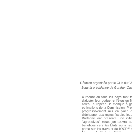
Réunion organisée par le Club du C
Sous la présidence de
Gunther Cap
À l'heure où tous les pays font fa
d'ajuster leur budget et l'évasion
niveau européen, le manque à gagn
estimations de la Commission. Profi
progressivement mis en place de
d'échapper aux règles fiscales loc
Bretagne ont présenté une initia
"
agressives
" mises en œuvre par 
bénéfices vers les États où la fis
partie sur les travaux de l'OCDE