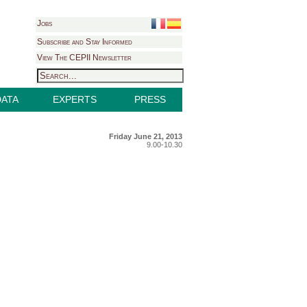
Jobs
Subscribe and Stay Informed
View The CEPII Newsletter
DATA
EXPERTS
PRESS
Friday June 21, 2013
9.00-10.30