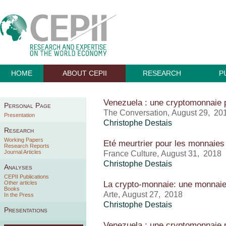
HOME
ABOUT CEPII
RESEARCH
P
Venezuela : une cryptomonnaie po
Personal Page
The Conversation, August 29, 20
Presentation
Christophe Destais
Research
Working Papers
Eté meurtrier pour les monnaies
Research Reports
Journal Articles
France Culture, August 31, 2018
Christophe Destais
Analyses
CEPII Publications
La crypto-monnaie: une monnaie 
Other articles
Books
Arte, August 27, 2018
In the Press
Christophe Destais
Presentations
Venezuela : une cryptomonnaie po