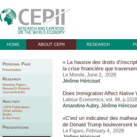
HOME
ABOUT CEPII
RESEARCH
P
« La hausse des droits d’inscrip
Personal Page
la crise financière que traversen
Presentation
Le Monde, June 2, 2026
Research
Jérôme Héricourt
Working Papers
Research Reports
Journal Articles
Does Immigration Affect Native
Labour Economics, vol. 98, p.102
Analyses
Amandine Aubry,
Jérôme Héricour
CEPII Publications
Other articles
Books
«C’est un indicateur des malhe
In the Press
de Donald Trump bouleversent le
Presentations
Le Figaro, February 4, 2026
Jérôme Héricourt