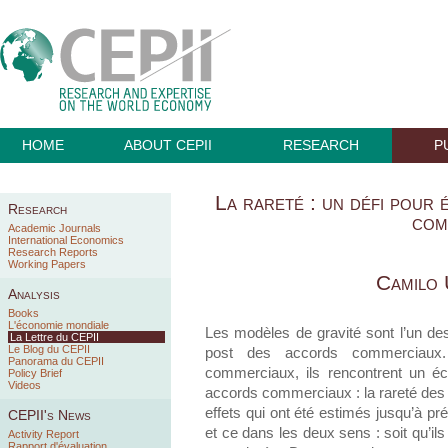
HOME
ABOUT CEPII
RESEARCH
P
La rareté : un défi pour 
Research
com
Academic Journals
International Economics
Research Reports
Working Papers
Camilo
Analysis
Books
L'économie mondiale
Les modèles de gravité sont l’un des 
La Lettre du CEPII
Le Blog du CEPII
post des accords commerciaux. 
Panorama du CEPII
commerciaux, ils rencontrent un écu
Policy Brief
Videos
accords commerciaux : la rareté des 
effets qui ont été estimés jusqu’à pré
CEPII's News
et ce dans les deux sens : soit qu’ils 
Activity Report
Rapport d'évaluation