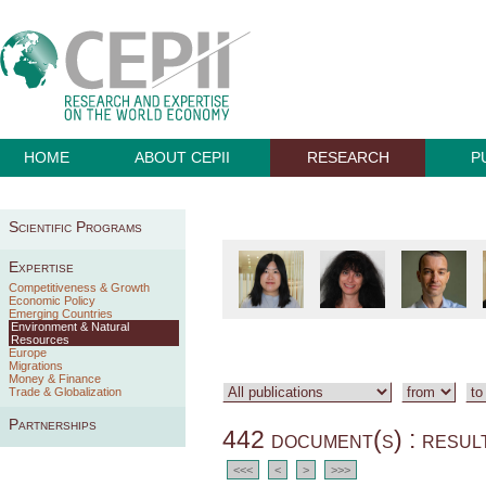
HOME
ABOUT CEPII
RESEARCH
P
Scientific Programs
Expertise
Competitiveness & Growth
Economic Policy
Emerging Countries
Environment & Natural
Resources
Europe
Migrations
Money & Finance
Trade & Globalization
Partnerships
442 document(s) : resul
<<<
<
>
>>>