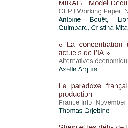
MIRAGE Model Docume
CEPII Working Paper, 
Antoine Bouët
, Lio
Guimbard
,
Cristina Mit
« La concentration 
actuels de l’IA »
Alternatives économiq
Axelle Arquié
Le paradoxe français
production
France Info, November
Thomas Grjebine
Shein et les défis de 