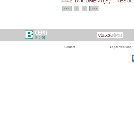
442 document(s) : resul
<<<
<
>
>>>
Contact
Legal Mentions