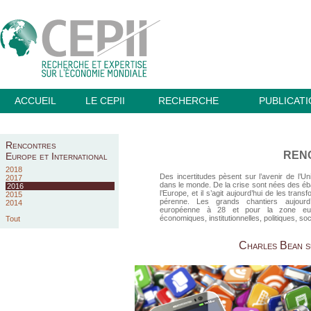
ACCUEIL
LE CEPII
RECHERCHE
PUBLICAT
Rencontres
REN
Europe et International
2018
Des incertitudes pèsent sur l’avenir de l’U
2017
dans le monde. De la crise sont nées des éba
2016
l’Europe, et il s’agit aujourd’hui de les trans
2015
pérenne. Les grands chantiers aujourd’
2014
européenne à 28 et pour la zone eur
économiques, institutionnelles, politiques, s
Tout
Charles Bean su