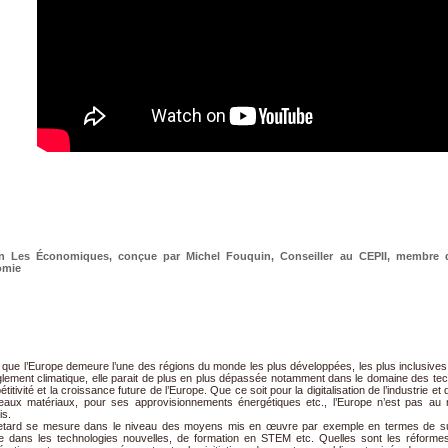
n Les Économiques, conçue par Michel Fouquin, Conseiller au CEPII, membre d
omie
 que l’Europe demeure l’une des régions du monde les plus développées, les plus inclusives 
lement climatique, elle parait de plus en plus dépassée notamment dans le domaine des techn
titivité et la croissance future de l’Europe. Que ce soit pour la digitalisation de l’industrie
eaux matériaux, pour ses approvisionnements énergétiques etc., l’Europe n’est pas au
is.
etard se mesure dans le niveau des moyens mis en œuvre par exemple en termes de subv
e dans les technologies nouvelles, de formation en STEM etc. Quelles sont les réformes ins