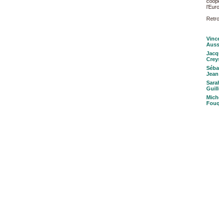
coopé
l’Eur
Retr
Vinc
Auss
Jacq
Crey
Séba
Jean
Sara
Guil
Mich
Fouq