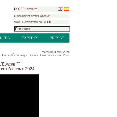
Le CEPII recrute
S'inscrire et rester informé
Voir la newsletter du CEPII
NÉES
EXPERTS
PRESSE
Mercredi 3 avril 2024
- Conseil Économique Social et Environnemental, Paris
 l'Europe ?"
 de l'économie 2024