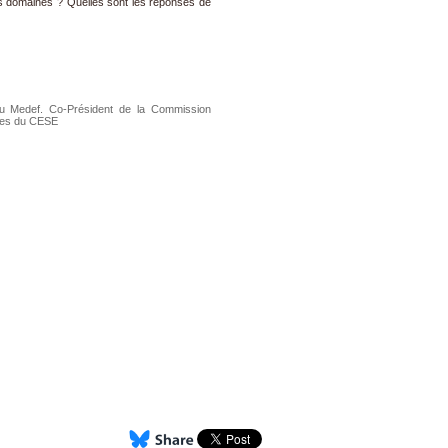
ces domaines ? Quelles sont les réponses de
u Medef. Co-Président de la Commission
ces du CESE