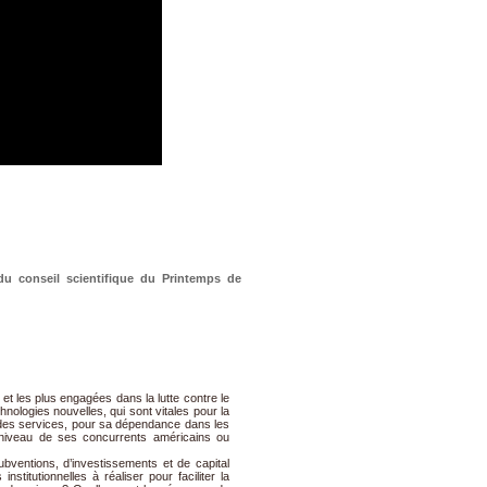
u conseil scientifique du Printemps de
et les plus engagées dans la lutte contre le
ologies nouvelles, qui sont vitales pour la
 et des services, pour sa dépendance dans les
 niveau de ses concurrents américains ou
entions, d’investissements et de capital
titutionnelles à réaliser pour faciliter la