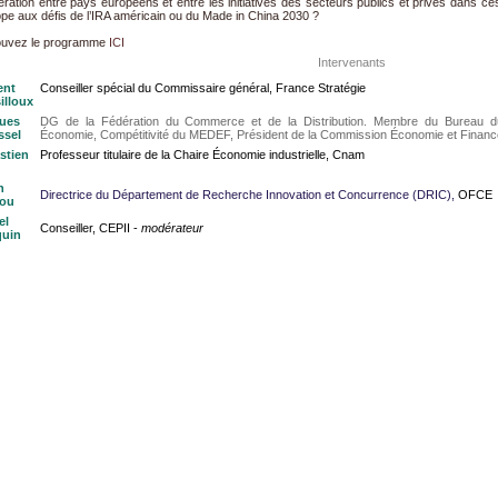
ration entre pays européens et entre les initiatives des secteurs publics et privés dans 
ope aux défis de l’IRA américain ou du Made in China 2030 ?
ouvez le programme
ICI
Intervenants
ent
Conseiller spécial du Commissaire général, France Stratégie
illoux
ues
DG de la Fédération du Commerce et de la Distribution. Membre du Bureau d
ssel
Économie, Compétitivité du MEDEF, Président de la Commission Économie et Finan
stien
Professeur titulaire de la Chaire Économie industrielle, Cnam
h
Directrice du Département de Recherche Innovation et Concurrence (DRIC),
OFCE
lou
el
Conseiller, CEPII -
modérateur
uin