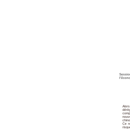
Sessio
l'écon
Alors
dérèg
compé
nouv
chino
Ce r
risqu