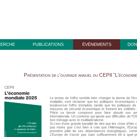
HERCHE
PUBLICATIONS
ÉVÉNEMENTS
DON
Présentation de l'ouvrage annuel du CEPII "L'économi
Le temps de l’offre semble bien changer la donne de l’é
multiplier, vont réclamer que les politiques économiques se
bouleverser l’offre d’emplois, tandis que les politiques de
mesures de sécurité économique et freinent les velléités
Pékin va devoir composer pour faire aboutir ses ambit
internationale. Un contexte qui ajoute aux difficultés de l
bon ménage avec le multilatéralisme.
Si c’est d’une grande banalité de dire que les choix d’hier c
pas moins que c’est bien à cela que l’Allemagne, l’Euro
première pâtit de ses dépendances énergétiques, comm
L’Europe de n’avoir pas saisi suffisamment tôt à quel po