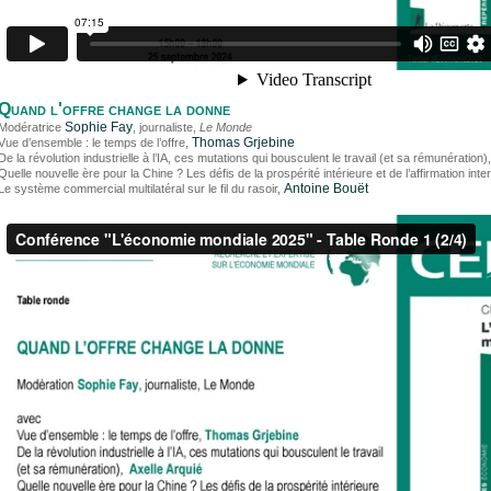
Quand l'offre change la donne
Sophie Fay
Modératrice
, journaliste,
Le Monde
Thomas Grjebine
Vue d’ensemble : le temps de l’offre,
De la révolution industrielle à l’IA, ces mutations qui bousculent le travail (et sa rémunération)
Quelle nouvelle ère pour la Chine ? Les défis de la prospérité intérieure et de l’affirmation inte
Antoine Bouët
Le système commercial multilatéral sur le fil du rasoir,