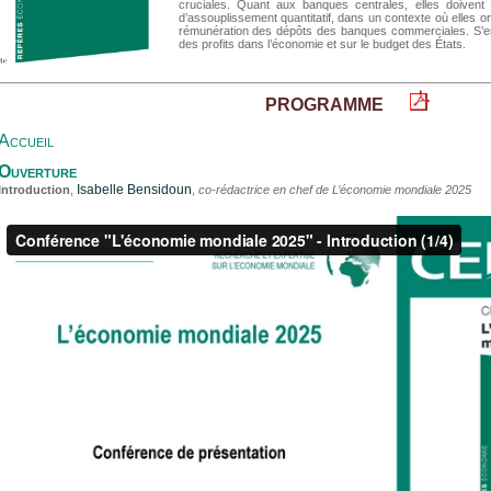
cruciales. Quant aux banques centrales, elles doivent 
d’assouplissement quantitatif, dans un contexte où elles on
rémunération des dépôts des banques commerciales. S’ens
des profits dans l’économie et sur le budget des États.
PROGRAMME
Accueil
Ouverture
Isabelle Bensidoun
Introduction
,
,
co-rédactrice en chef de L’économie mondiale 2025