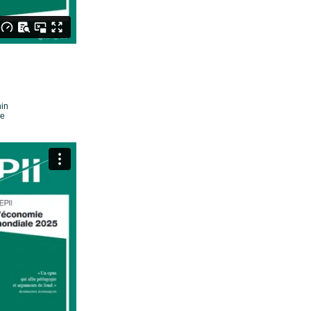
nin
e