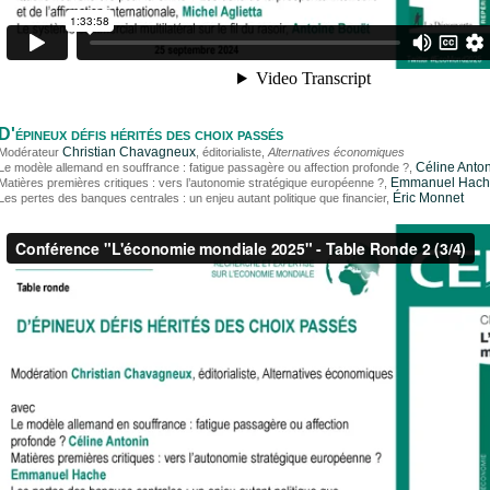
D'épineux défis hérités des choix passés
Christian Chavagneux
Modérateur
, éditorialiste,
Alternatives économiques
Céline Anto
Le modèle allemand en souffrance : fatigue passagère ou affection profonde ?,
Emmanuel Hach
Matières premières critiques : vers l’autonomie stratégique européenne ?,
Éric Monnet
Les pertes des banques centrales : un enjeu autant politique que financier,