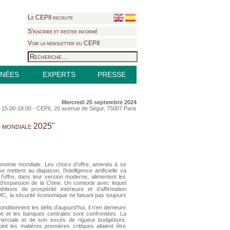
Le CEPII recrute
S'inscrire et rester informé
Voir la newsletter du CEPII
NÉES
EXPERTS
PRESSE
Mercredi 25 septembre 2024
15.00-18.00 - CEPII, 20 avenue de Ségur, 75007 Paris
e mondiale 2025"
conomie mondiale. Les chocs d’offre, amenés à se
 mettent au diapason, l’intelligence artificielle va
 l’offre, dans leur version moderne, alimentent les
 d’expansion de la Chine. Un contexte avec lequel
ions de prospérité intérieure et d’affirmation
’OMC, la sécurité économique ne faisant pas toujours
onditionnent les défis d’aujourd’hui, il n’en demeure
pe et les banques centrales sont confrontées. La
erciale et de son excès de rigueur budgétaire.
int les matières premières critiques allaient être