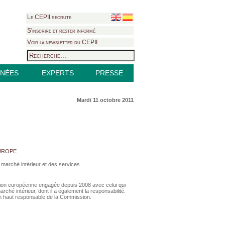
Le CEPII recrute
S'inscrire et rester informé
Voir la newsletter du CEPII
NÉES
EXPERTS
PRESSE
Mardi 11 octobre 2011
urope
marché intérieur et des services
Union européenne engagée depuis 2008 avec celui qui
ché intérieur, dont il a également la responsabilité.
c un haut responsable de la Commission.