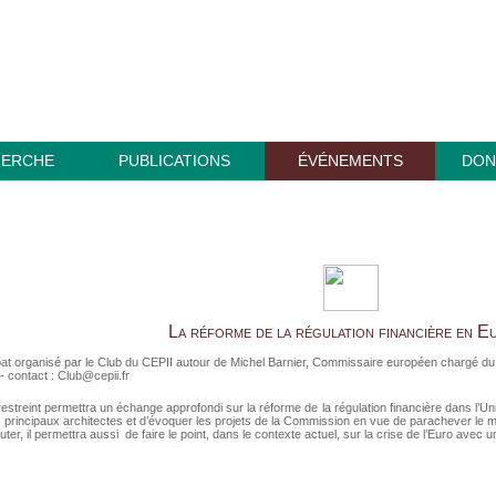
HERCHE
PUBLICATIONS
ÉVÉNEMENTS
DON
La réforme de la régulation financière en E
t organisé par le Club du CEPII autour de Michel Barnier, Commissaire européen chargé du 
 - contact :
Club@cepii.fr
estreint permettra un échange approfondi sur la réforme de la régulation financière dans l’
 principaux architectes et d’évoquer les projets de la Commission en vue de parachever le mar
uter, il permettra aussi de faire le point, dans le contexte actuel, sur la crise de l’Euro ave