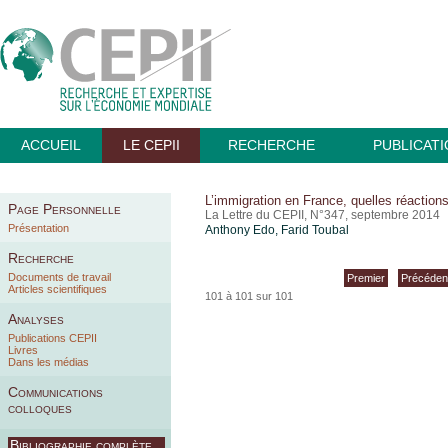
ACCUEIL
LE CEPII
RECHERCHE
PUBLICAT
L’immigration en France, quelles réactions
Page Personnelle
La Lettre du CEPII, N°347, septembre 2014
Présentation
Anthony Edo
,
Farid Toubal
Recherche
Documents de travail
Premier
Précéden
Articles scientifiques
101 à 101 sur 101
Analyses
Publications CEPII
Livres
Dans les médias
Communications
colloques
Bibliographie complète