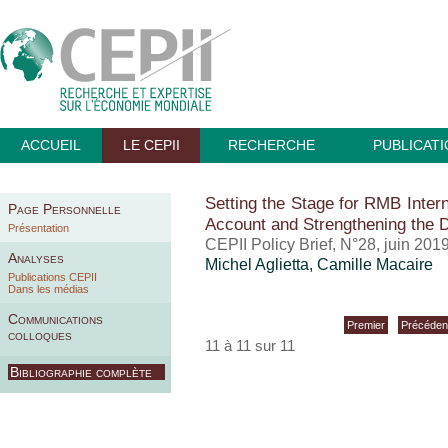
ACCUEIL
LE CEPII
RECHERCHE
PUBLICAT
Setting the Stage for RMB Interna
Page Personnelle
Account and Strengthening the 
Présentation
CEPII Policy Brief, N°28, juin 201
Analyses
Michel Aglietta,
Camille Macaire
Publications CEPII
Dans les médias
Communications
Premier
Précéden
colloques
11 à 11 sur 11
Bibliographie complète