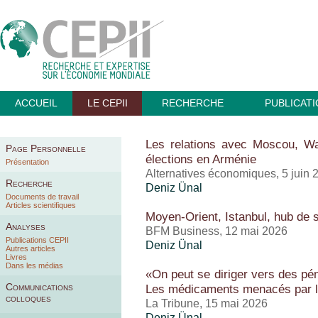
ACCUEIL
LE CEPII
RECHERCHE
PUBLICAT
Les relations avec Moscou, Wa
Page Personnelle
élections en Arménie
Présentation
Alternatives économiques, 5 juin 
Recherche
Deniz Ünal
Documents de travail
Articles scientifiques
Moyen-Orient, Istanbul, hub de s
Analyses
BFM Business, 12 mai 2026
Publications CEPII
Deniz Ünal
Autres articles
Livres
Dans les médias
«On peut se diriger vers des pé
Communications
Les médicaments menacés par le
colloques
La Tribune, 15 mai 2026
Deniz Ünal