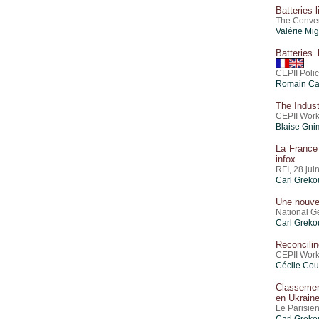
Batteries 
The Conver
Valérie Mi
Batteries
CEPII Poli
Romain Ca
The Indus
CEPII Work
Blaise Gn
La France 
infox
RFI, 28 jui
Carl Greko
Une nouvel
National G
Carl Greko
Reconcilin
CEPII Work
Cécile Co
Classement
en Ukrain
Le Parisien
Carl Greko