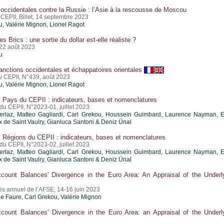
occidentales contre la Russie : l’Asie à la rescousse de Moscou
CEPII, Billet, 14 septembre 2023
u
,
Valérie Mignon
,
Lionel Ragot
 Brics : une sortie du dollar est-elle réaliste ?
 22 août 2023
u
anctions occidentales et échappatoires orientales
du CEPII, N°439, août 2023
u
,
Valérie Mignon
,
Lionel Ragot
s Pays du CEPII : indicateurs, bases et nomenclatures
u CEPII, N°2023-01, juillet 2023
terlaz, Matteo Gagliardi, Carl Grekou, Houssein Guimbard, Laurence Nayman, E
x de Saint Vaulry, Gianluca Santoni & Deniz Ünal
s Régions du CEPII : indicateurs, bases et nomenclatures
u CEPII, N°2023-02, juillet 2023
terlaz, Matteo Gagliardi, Carl Grekou, Houssein Guimbard, Laurence Nayman, E
x de Saint Vaulry, Gianluca Santoni & Deniz Ünal
ccount Balances' Divergence in the Euro Area: An Appraisal of the Underl
s annuel de l’AFSE, 14-16 juin 2023
e Faure,
Carl Grekou
,
Valérie Mignon
ccount Balances’ Divergence in the Euro Area: an Appraisal of the Underl