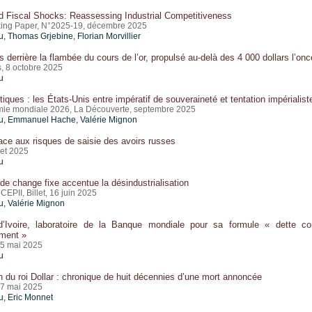
d Fiscal Shocks: Reassessing Industrial Competitiveness
ing Paper, N°2025-19, décembre 2025
u
,
Thomas Grjebine
, Florian Morvillier
s derrière la flambée du cours de l’or, propulsé au-delà des 4 000 dollars l’onc
, 8 octobre 2025
u
tiques : les États-Unis entre impératif de souveraineté et tentation impérialist
mie mondiale 2026, La Découverte, septembre 2025
u
, Emmanuel Hache,
Valérie Mignon
ace aux risques de saisie des avoirs russes
llet 2025
u
de change fixe accentue la désindustrialisation
CEPII, Billet, 16 juin 2025
u
,
Valérie Mignon
’Ivoire, laboratoire de la Banque mondiale pour sa formule « dette co
ment »
5 mai 2025
u
 du roi Dollar : chronique de huit décennies d’une mort annoncée
7 mai 2025
u
,
Eric Monnet