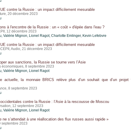
u
UE contre la Russie : un impact difficilement mesurable
ture, 20 décembre 2023
u
ons à l'encontre de la Russie : un « coût » d'épée dans l'eau ?
PII, 12 décembre 2023
u
,
Valérie Mignon
,
Lionel Ragot
,
Charlotte Emlinger
,
Kevin Lefebvre
UE contre la Russie : un impact difficilement mesurable
 CEPII, Audio, 21 décembre 2023
u
per aux sanctions, la Russie se tourne vers l’Asie
es économiques, 8 septembre 2023
u
,
Valérie Mignon
,
Lionel Ragot
re actuelle, la monnaie BRICS relève plus d’un souhait que d’un projet 
ance, 8 septembre 2023
u
occidentales contre la Russie : l’Asie à la rescousse de Moscou
sation, 12 septembre 2023
u
,
Valérie Mignon
,
Lionel Ragot
 ne s’attendait à une réallocation des flux russes aussi rapide »
0 septembre 2023
u