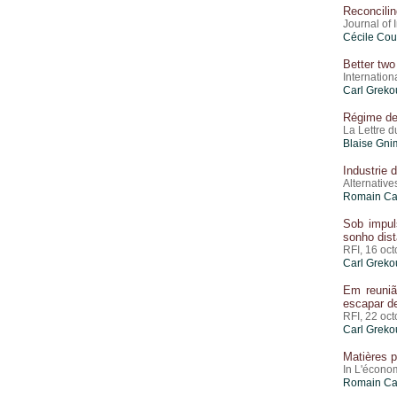
Reconcilin
Journal of 
Cécile Co
Better two
Internation
Carl Greko
Régime de 
La Lettre 
Blaise Gn
Industrie 
Alternativ
Romain Ca
Sob impul
sonho dist
RFI, 16 oc
Carl Greko
Em reuniã
escapar d
RFI, 22 oc
Carl Greko
Matières p
In L'écono
Romain Ca