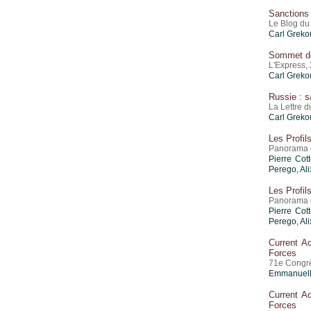
Sanctions 
Le Blog du 
Carl Greko
Sommet des
L'Express,
Carl Greko
Russie : s
La Lettre 
Carl Greko
Les Profil
Panorama d
Pierre Cot
Perego, Ali
Les Profil
Panorama d
Pierre Cot
Perego, Ali
Current A
Forces
71e Congrè
Emmanuell
Current A
Forces