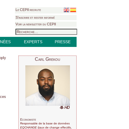
Le CEPII recrute
S'inscrire et rester informé
Voir la newsletter du CEPII
NÉES
EXPERTS
PRESSE
pply
Carl Grekou
nces
Economiste
Responsable de la base de données
EQCHANGE
(taux de change effectifs,