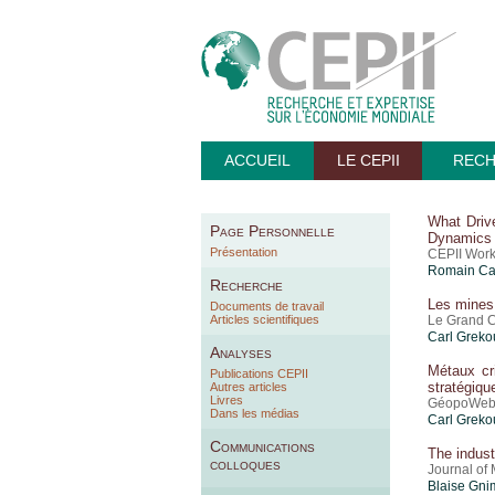
ACCUEIL
LE CEPII
REC
What Driv
Page Personnelle
Dynamics
Présentation
CEPII Work
Romain Ca
Recherche
Les mines 
Documents de travail
Articles scientifiques
Le Grand Co
Carl Greko
Analyses
Métaux cr
Publications CEPII
stratégiqu
Autres articles
Livres
GéopoWeb, 
Dans les médias
Carl Greko
Communications
The indust
colloques
Journal of
Blaise Gn