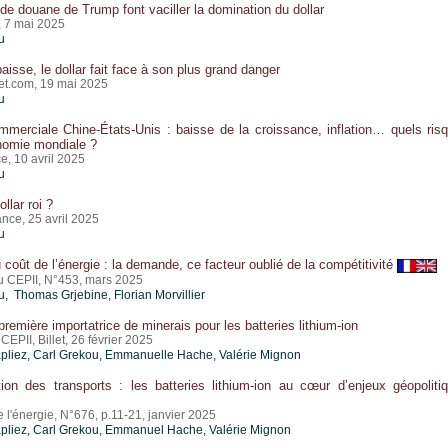
 de douane de Trump font vaciller la domination du dollar
, 7 mai 2025
u
aisse, le dollar fait face à son plus grand danger
et.com, 19 mai 2025
u
merciale Chine-États-Unis : baisse de la croissance, inflation… quels ris
nomie mondiale ?
e, 10 avril 2025
u
ollar roi ?
nce, 25 avril 2025
u
 coût de l’énergie : la demande, ce facteur oublié de la compétitivité
du CEPII, N°453, mars 2025
u
, Thomas Grjebine, Florian Morvillier
première importatrice de minerais pour les batteries lithium-ion
CEPII, Billet, 26 février 2025
pliez,
Carl Grekou
, Emmanuelle Hache,
Valérie Mignon
ation des transports : les batteries lithium-ion au cœur d’enjeux géopoliti
 l'énergie, N°676, p.11-21, janvier 2025
pliez,
Carl Grekou
, Emmanuel Hache,
Valérie Mignon