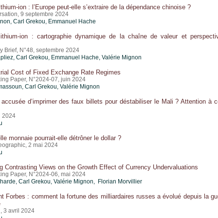
lithium-ion : l’Europe peut-elle s’extraire de la dépendance chinoise ?
sation, 9 septembre 2024
gnon
,
Carl Grekou
, Emmanuel Hache
 lithium-ion : cartographie dynamique de la chaîne de valeur et perspect
cy Brief, N°48, septembre 2024
pliez,
Carl Grekou
, Emmanuel Hache,
Valérie Mignon
trial Cost of Fixed Exchange Rate Regimes
ing Paper, N°2024-07, juin 2024
imassoun,
Carl Grekou
,
Valérie Mignon
accusée d’imprimer des faux billets pour déstabiliser le Mali ? Attention à c
n 2024
u
le monnaie pourrait-elle détrôner le dollar ?
eographic, 2 mai 2024
u
g Contrasting Views on the Growth Effect of Currency Undervaluations
ing Paper, N°2024-06, mai 2024
uharde,
Carl Grekou
,
Valérie Mignon
, Florian Morvillier
 Forbes : comment la fortune des milliardaires russes a évolué depuis la gu
e
, 3 avril 2024
u