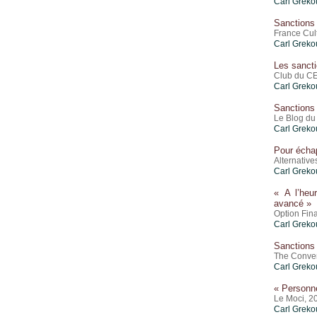
Carl Greko
Sanctions 
France Cul
Carl Greko
Les sancti
Club du CE
Carl Greko
Sanctions 
Le Blog du
Carl Greko
Pour échap
Alternativ
Carl Greko
« A l’heu
avancé »
Option Fin
Carl Greko
Sanctions 
The Conver
Carl Greko
« Personne
Le Moci, 2
Carl Greko