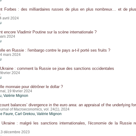
t Forbes : des milliardaires russes de plus en plus nombreux… et de plu
s
4 avril 2024
u
nt encore Vladimir Poutine sur la scène internationale ?
mars 2024
u
lle en Russie : l'embargo contre le pays a-t-il porté ses fruits ?
14 mars 2024
u
Ukraine : comment la Russie se joue des sanctions occidentales
 février 2024
u
le monnaie pour détrôner le dollar ?
al, 19 février 2024
u
,
Valérie Mignon
count balances’ divergence in the euro area: an appraisal of the underlying fo
ournal of Macroeconomics, vol. 24(1), 2024
e Faure,
Carl Grekou
,
Valérie Mignon
Ukraine : malgré les sanctions internationales, l'économie de la Russie r
 13 décembre 2023