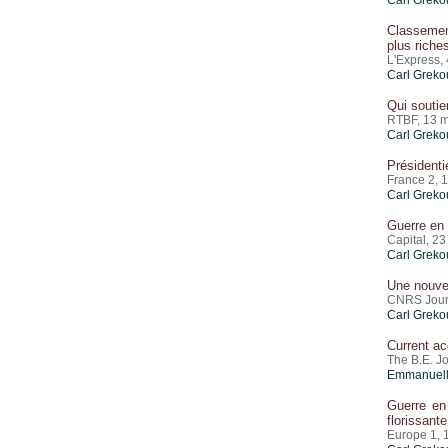
Classemen
plus riche
L'Express, 
Carl Greko
Qui soutie
RTBF, 13 
Carl Greko
Présidentie
France 2, 
Carl Greko
Guerre en 
Capital, 23
Carl Greko
Une nouvel
CNRS Journ
Carl Greko
Current ac
The B.E. J
Emmanuell
Guerre en 
florissante
Europe 1,