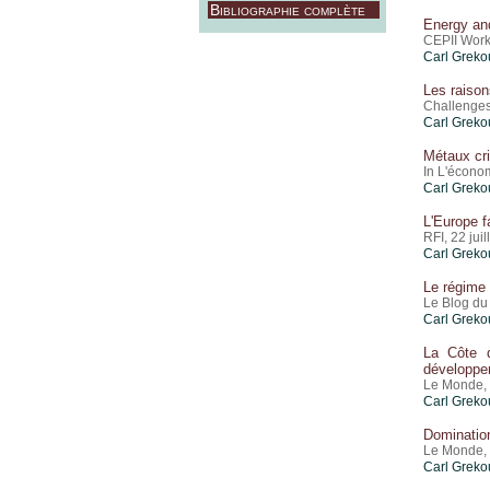
Bibliographie complète
Energy an
CEPII Work
Carl Greko
Les raison
Challenges
Carl Greko
Métaux cri
In L'écono
Carl Greko
L'Europe f
RFI, 22 jui
Carl Greko
Le régime 
Le Blog du 
Carl Greko
La Côte d
développe
Le Monde, 
Carl Greko
Domination
Le Monde, 
Carl Greko