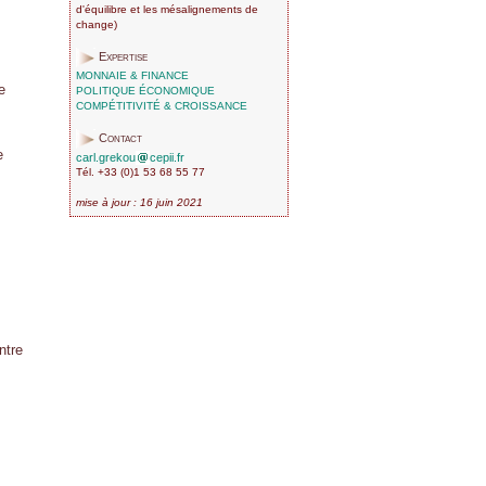
d'équilibre et les mésalignements de
change)
Expertise
MONNAIE & FINANCE
e
POLITIQUE ÉCONOMIQUE
COMPÉTITIVITÉ & CROISSANCE
Contact
e
carl.grekou
cepii.fr
Tél. +33 (0)1 53 68 55 77
mise à jour : 16 juin 2021
ntre