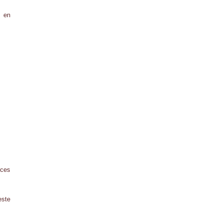
s en
rces
este