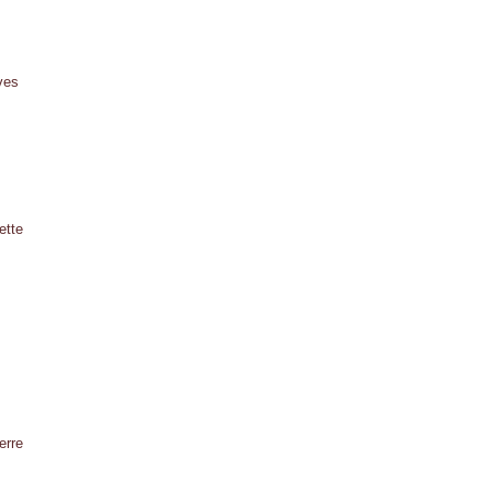
ives
ette
erre