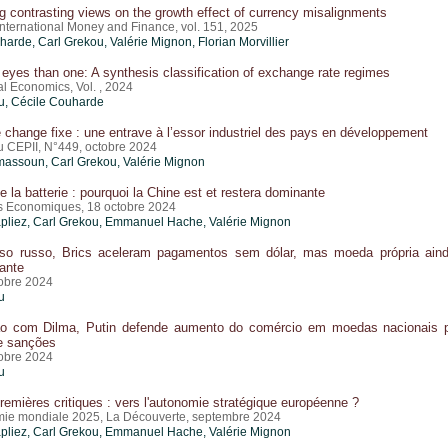
g contrasting views on the growth effect of currency misalignments
International Money and Finance, vol. 151, 2025
uharde,
Carl Grekou
,
Valérie Mignon
, Florian Morvillier
 eyes than one: A synthesis classification of exchange rate regimes
al Economics, Vol. , 2024
u
, Cécile Couharde
change fixe : une entrave à l’essor industriel des pays en développement
du CEPII, N°449, octobre 2024
imassoun,
Carl Grekou
,
Valérie Mignon
de la batterie : pourquoi la Chine est et restera dominante
es Economiques, 18 octobre 2024
pliez,
Carl Grekou
, Emmanuel Hache,
Valérie Mignon
so russo, Brics aceleram pagamentos sem dólar, mas moeda própria ain
ante
tobre 2024
u
o com Dilma, Putin defende aumento do comércio em moedas nacionais 
e sanções
tobre 2024
u
remières critiques : vers l'autonomie stratégique européenne ?
mie mondiale 2025, La Découverte, septembre 2024
pliez,
Carl Grekou
, Emmanuel Hache,
Valérie Mignon