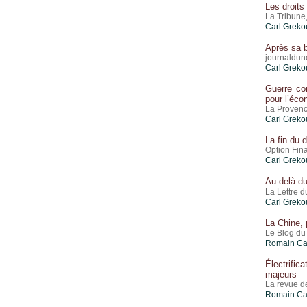
Les droits
La Tribune
Carl Greko
Après sa b
journaldun
Carl Greko
Guerre com
pour l’éco
La Provenc
Carl Greko
La fin du d
Option Fina
Carl Greko
Au-delà du
La Lettre 
Carl Greko
La Chine, 
Le Blog du 
Romain Ca
Électrific
majeurs
La revue de
Romain Ca