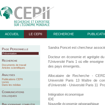
ACCUEIL
LE CEPII
RECHERCHE
PUBLICAT
Sandra Poncet est chercheur associ
Page Personnelle
Présentation
Docteur en économie et agrégée du 
Recherche
l'Université Paris 1 où elle enseign
Documents de travail
des pays émergents.
Articles scientifiques
Analyses
Allocataire de Recherche - CERD
Publications CEPII
Université Paris 13 Maître de con
Livres
d'Université - Université Paris 11 Pro
Dans les médias
Communications
Intégration économique
colloques
IDE
Nouvelle économie géographique
Bibliographie complète