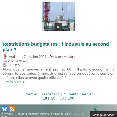
Restrictions budgétaires : l’industrie au second
plan ?
du
Audio
7 octobre 2024
- Dans les médias
Par
Vincent Vicard
00:58:51
Alors que le gouvernement promet 60 milliards d'économie, la
pérennité des aides à l'industrie est remise en question : combien
coûtent-elles et avec quelle efficacité ?
Lire la suite >
Premier
|
Précédent
|
Suivant
|
Dernier
10
|
20
|
50
|
100
À Propos
|
Contact
|
Mentions légales
| Le blog du CEPII, ISSN: 2270-
Manage services