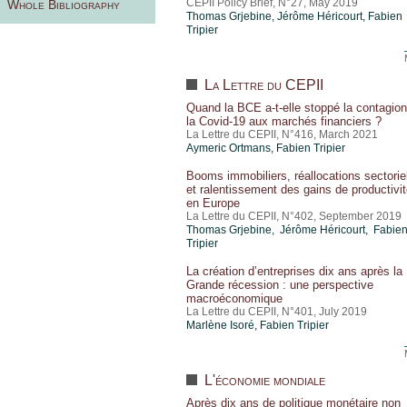
CEPII Policy Brief, N°27, May 2019
Whole Bibliography
Thomas Grjebine
,
Jérôme Héricourt
,
Fabien
Tripier
La Lettre du CEPII
Quand la BCE a-t-elle stoppé la contagio
la Covid-19 aux marchés financiers ?
La Lettre du CEPII, N°416, March 2021
Aymeric Ortmans,
Fabien Tripier
Booms immobiliers, réallocations sectorie
et ralentissement des gains de productivi
en Europe
La Lettre du CEPII, N°402, September 2019
Thomas Grjebine
, Jérôme Héricourt, Fabie
Tripier
La création d’entreprises dix ans après la
Grande récession : une perspective
macroéconomique
La Lettre du CEPII, N°401, July 2019
Marlène Isoré,
Fabien Tripier
L'économie mondiale
Après dix ans de politique monétaire non