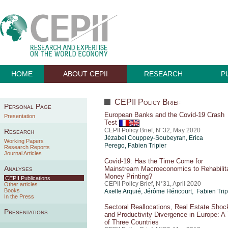
HOME
ABOUT CEPII
RESEARCH
P
CEPII Policy Brief
Personal Page
European Banks and the Covid-19 Crash
Presentation
Test
CEPII Policy Brief, N°32, May 2020
Research
Jézabel Couppey-Soubeyran,
Erica
Working Papers
Perego
,
Fabien Tripier
Research Reports
Journal Articles
Covid-19: Has the Time Come for
Analyses
Mainstream Macroeconomics to Rehabilit
Money Printing?
CEPII Publications
CEPII Policy Brief, N°31, April 2020
Other articles
Books
Axelle Arquié
,
Jérôme Héricourt
, Fabien Trip
In the Press
Sectoral Reallocations, Real Estate Shoc
Presentations
and Productivity Divergence in Europe: A 
of Three Countries