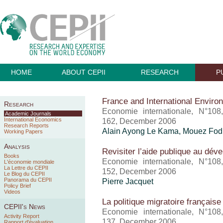
HOME
ABOUT CEPII
RESEARCH
P
France and International Enviro
Research
Economie internationale, N°108
Academic Journals
International Economics
162, December 2006
Research Reports
Alain Ayong Le Kama, Mouez Fodh
Working Papers
Analysis
Revisiter l’aide publique au dé
Books
Economie internationale, N°108
L'économie mondiale
La Lettre du CEPII
152, December 2006
Le Blog du CEPII
Panorama du CEPII
Pierre Jacquet
Policy Brief
Videos
La politique migratoire française
CEPII's News
Economie internationale, N°108
Activity Report
137, December 2006
Rapport d'évaluation