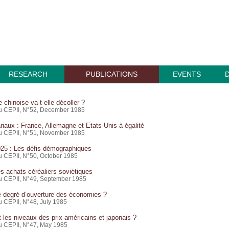
RESEARCH
PUBLICATIONS
EVENTS
 chinoise va-t-elle décoller ?
du CEPII, N°52, December 1985
riaux : France, Allemagne et Etats-Unis à égalité
du CEPII, N°51, November 1985
025 : Les défis démographiques
du CEPII, N°50, October 1985
es achats céréaliers soviétiques
du CEPII, N°49, September 1985
e degré d’ouverture des économies ?
u CEPII, N°48, July 1985
 les niveaux des prix américains et japonais ?
du CEPII, N°47, May 1985