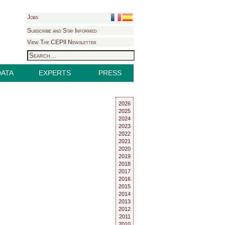
Jobs
Subscribe and Stay Informed
View The CEPII Newsletter
DATA
EXPERTS
PRESS
2026
2025
2024
2023
2022
2021
2020
2019
2018
2017
2016
2015
2014
2013
2012
2011
2010