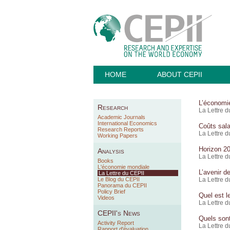
HOME
ABOUT CEPII
L’économie
Research
La Lettre 
Academic Journals
International Economics
Coûts sala
Research Reports
La Lettre 
Working Papers
Horizon 2
Analysis
La Lettre 
Books
L'économie mondiale
L’avenir d
La Lettre du CEPII
Le Blog du CEPII
La Lettre 
Panorama du CEPII
Policy Brief
Quel est l
Videos
La Lettre d
CEPII's News
Quels sont
Activity Report
La Lettre 
Rapport d'évaluation