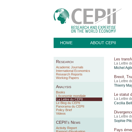
HOME
ABOUT CEPII
Les transf
Research
La Lettre 
Academic Journals
Michel Agli
International Economics
Research Reports
Brexit, Tr
Working Papers
La Lettre 
Thierry Ma
Analysis
Books
Le statut 
L'économie mondiale
La Lettre 
La Lettre du CEPII
Le Blog du CEPII
Cecilia Bel
Panorama du CEPII
Policy Brief
Divergence
Videos
La Lettre 
Sophie Pit
CEPII's News
Activity Report
Pays émerg
Rapport d'évaluation