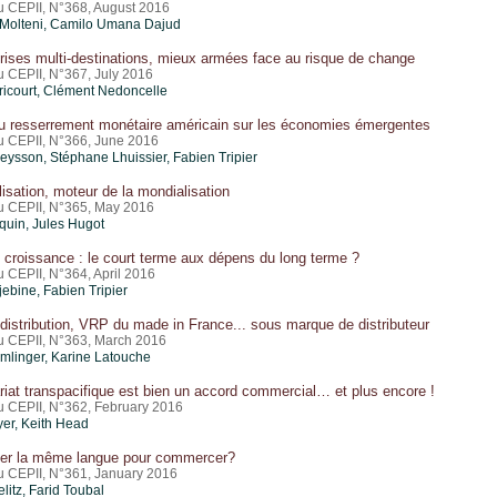
du CEPII, N°368, August 2016
Molteni,
Camilo Umana Dajud
rises multi-destinations, mieux armées face au risque de change
u CEPII, N°367, July 2016
icourt
, Clément Nedoncelle
du resserrement monétaire américain sur les économies émergentes
du CEPII, N°366, June 2016
eysson, Stéphane Lhuissier,
Fabien Tripier
lisation, moteur de la mondialisation
du CEPII, N°365, May 2016
quin
, Jules Hugot
 croissance : le court terme aux dépens du long terme ?
u CEPII, N°364, April 2016
jebine
,
Fabien Tripier
distribution, VRP du made in France... sous marque de distributeur
du CEPII, N°363, March 2016
Emlinger
, Karine Latouche
riat transpacifique est bien un accord commercial… et plus encore !
du CEPII, N°362, February 2016
yer
, Keith Head
rler la même langue pour commercer?
du CEPII, N°361, January 2016
litz,
Farid Toubal