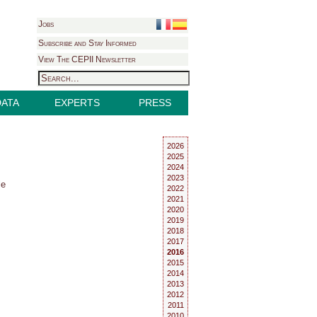
Jobs
Subscribe and Stay Informed
View The CEPII Newsletter
DATA
EXPERTS
PRESS
2026
2025
2024
2023
le
2022
2021
2020
2019
2018
2017
2016
2015
2014
2013
2012
2011
2010