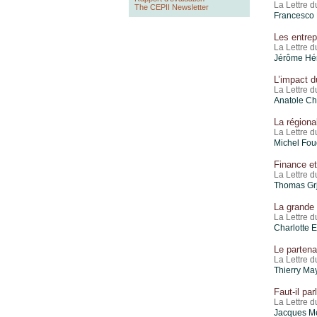
La Lettre 
The CEPII Newsletter
Francesco 
Les entrep
La Lettre d
Jérôme Hér
L’impact 
La Lettre 
Anatole Ch
La régiona
La Lettre 
Michel Fou
Finance et
La Lettre d
Thomas Gr
La grande 
La Lettre 
Charlotte 
Le partena
La Lettre 
Thierry Ma
Faut-il pa
La Lettre 
Jacques Me