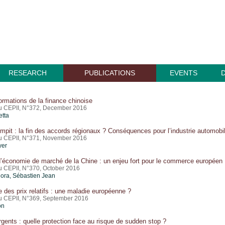
RESEARCH
PUBLICATIONS
EVENTS
ormations de la finance chinoise
du CEPII, N°372, December 2016
etta
umpit : la fin des accords régionaux ? Conséquences pour l’industrie automobi
du CEPII, N°371, November 2016
yer
d’économie de marché de la Chine : un enjeu fort pour le commerce européen
du CEPII, N°370, October 2016
lora,
Sébastien Jean
 des prix relatifs : une maladie européenne ?
du CEPII, N°369, September 2016
on
ents : quelle protection face au risque de sudden stop ?