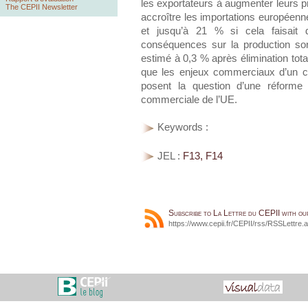
les exportateurs à augmenter leurs p
The CEPII Newsletter
accroître les importations européen
et jusqu’à 21 % si cela faisait d
conséquences sur la production so
estimé à 0,3 % après élimination total
que les enjeux commerciaux d’un c
posent la question d’une réforme
commerciale de l’UE.
Keywords :
JEL :
F13, F14
Subscribe to La Lettre du CEPII with o
https://www.cepii.fr/CEPII/rss/RSSLettre.