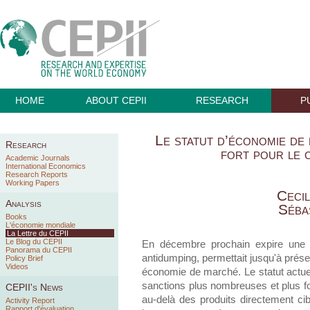
HOME
ABOUT CEPII
RESEARCH
P
Le statut d’économie de 
Research
fort pour le
Academic Journals
International Economics
Research Reports
Working Papers
Cecil
Analysis
Séba
Books
L'économie mondiale
La Lettre du CEPII
Le Blog du CEPII
En décembre prochain expire une d
Panorama du CEPII
antidumping, permettait jusqu'à prése
Policy Brief
Videos
économie de marché. Le statut actuel
sanctions plus nombreuses et plus for
CEPII's News
au-delà des produits directement cib
Activity Report
Rapport d'évaluation