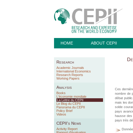
HOME
ABOUT CEPII
Dés
Research
Academic Journals
International Economics
Research Reports
Working Papers
Analysis
Ces dernièr
Books
nombre de pa
L'économie mondiale
débat public
La Lettre du CEPII
mais les don
Le Blog du CEPII
solde coura
Panorama du CEPII
Policy Brief
pays avancés
Videos
hausse des 
pays très d
CEPII's News
Activity Report
Donnée
Rapport d'évaluation