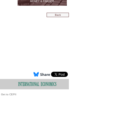
MONEY & FINANCE
Back
Get to CEPII