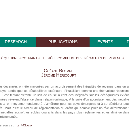
RESEARCH
PUBLICATIONS
EVENTS
équilibres courants : le rôle complexe des inégalités de revenus
Océane Blomme
Jérôme Héricourt
es décennies ont été marquées par un accroissement des inégalités de revenus dans un 
ys, tandis que les déséquilibres extérieurs s'installaient comme une thématique récurren
. Il est tentant d'établir un lien de cause à effet des inégalités sur les déséquilibres extéri
nées révèlent l’absence d'une relation univoque. À la suite d’un accroissement des inégalité
nt a, en moyenne, tendance à s’améliorer pour les pays émergents et à se détériorer pou
. Mais c’est le niveau de réglementation du crédit qui semble jouer un rôle déterminant 
inégalités accroît les soldes courants dans les pays plus réglementés et les diminue dan
éréglementés.
s source :
let443.xlsx