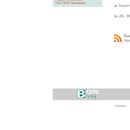
The CEPII Newsletter
Keywor
JEL :
D
Sub
http
Contact