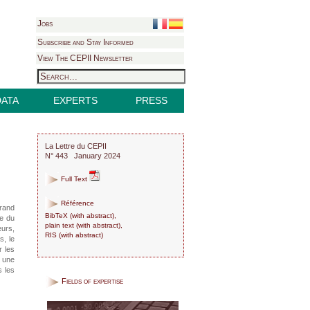
Jobs
Subscribe and Stay Informed
View The CEPII Newsletter
DATA
EXPERTS
PRESS
La Lettre du CEPII
N° 443 January 2024
Full Text
Référence
grand
BibTeX
(
with abstract
),
te du
plain text
(
with abstract
),
eurs,
RIS
(
with abstract
)
s, le
r les
: une
s les
Fields of expertise