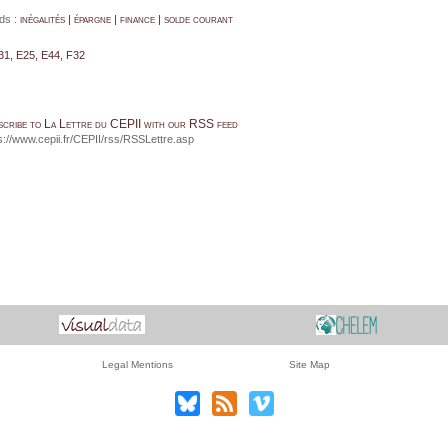
ds :
inégalités | épargne | finance | solde courant
31, E25, E44, F32
scribe to La Lettre du CEPII with our RSS feed
s://www.cepii.fr/CEPII/rss/RSSLettre.asp
Legal Mentions
Site Map