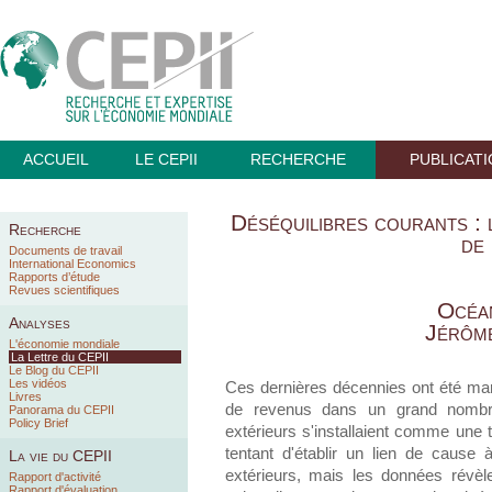
ACCUEIL
LE CEPII
RECHERCHE
PUBLICAT
Déséquilibres courants : 
Recherche
de
Documents de travail
International Economics
Rapports d’étude
Revues scientifiques
Océa
Analyses
Jérôm
L'économie mondiale
La Lettre du CEPII
Le Blog du CEPII
Les vidéos
Ces dernières décennies ont été ma
Livres
de revenus dans un grand nombre
Panorama du CEPII
Policy Brief
extérieurs s'installaient comme une t
tentant d'établir un lien de cause à
La vie du CEPII
extérieurs, mais les données révèle
Rapport d'activité
Rapport d'évaluation