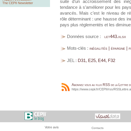
suite d’un accroissement des inég
The CEPII Newsletter
tendance à s’améliorer pour les pays
avancés. Mais c’est le niveau de ré
rôle déterminant : une hausse des iné
pays plus réglementés et les diminue
Données source :
let443.xlsx
Mots-clés :
inégalités | épargne | 
JEL :
D31, E25, E44, F32
Abonnez vous au flux RSS de la Lettre 
https://www.cepii.fr/CEPII/rss/RSSLettre.
Votre avis
Contacts