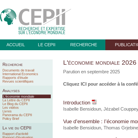
ACCUEIL
LE CEPII
RECHERCHE
PUBLICAT
L'économie mondiale 2026
Recherche
Documents de travail
Parution en septembre 2025
International Economics
Rapports d’étude
Revues scientifiques
Cliquez
ICI
pour accéder à la confé
Analyses
L'économie mondiale
La Lettre du CEPII
Introduction
Le Blog du CEPII
Les vidéos
Isabelle Bensidoun
, Jézabel Couppe
Livres
Panorama du CEPII
Policy Brief
Vue d’ensemble : l’économie mo
La vie du CEPII
Isabelle Bensidoun
,
Thomas Grjebin
Rapport d'activité
Rapport d'évaluation