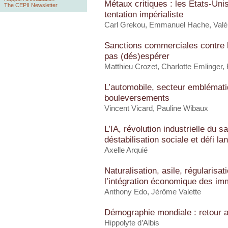
Métaux critiques : les États-Uni
The CEPII Newsletter
tentation impérialiste
Carl Grekou
, Emmanuel Hache,
Valé
Sanctions commerciales contre l
pas (dés)espérer
Matthieu Crozet
,
Charlotte Emlinger
,
L’automobile, secteur emblémati
bouleversements
Vincent Vicard
,
Pauline Wibaux
L’IA, révolution industrielle du s
déstabilisation sociale et défi la
Axelle Arquié
Naturalisation, asile, régularisat
l’intégration économique des im
Anthony Edo
,
Jérôme Valette
Démographie mondiale : retour a
Hippolyte d’Albis